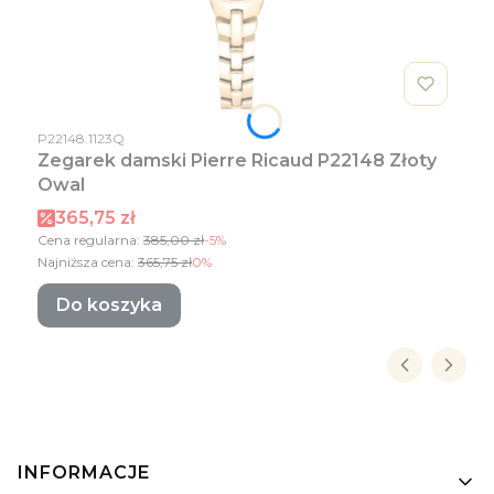
Kod produktu
P22148.1123Q
Zegarek damski Pierre Ricaud P22148 Złoty
Owal
Cena promocyjna
365,75 zł
Cena regularna:
385,00 zł
-5%
Najniższa cena:
365,75 zł
0%
Do koszyka
Linki w stopce
INFORMACJE