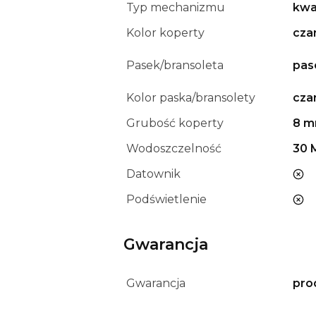
Typ mechanizmu
kwa
Kolor koperty
cza
Pasek/bransoleta
pas
Kolor paska/bransolety
cza
Grubość koperty
8 
Wodoszczelność
30 
Datownik
nie
Podświetlenie
nie
Gwarancja
Gwarancja
pro