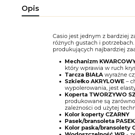
Opis
Casio jest jednym z bardziej 
różnych gustach i potrzebach.
produkujących najbardziej z
Mechanizm KWARCOW
który wprawia w ruch kry
Tarcza
BIAŁA
wyraźne czy
Szkiełko AKRYLOWE
– c
wypolerowania, jest elast
Koperta TWORZYWO S
produkowane są zarówno ko
zależności od użytej techn
Kolor koperty CZARNY
Pasek/bransoleta PA
Kolor paska/bransolety
Wodoszczelność WR
- z