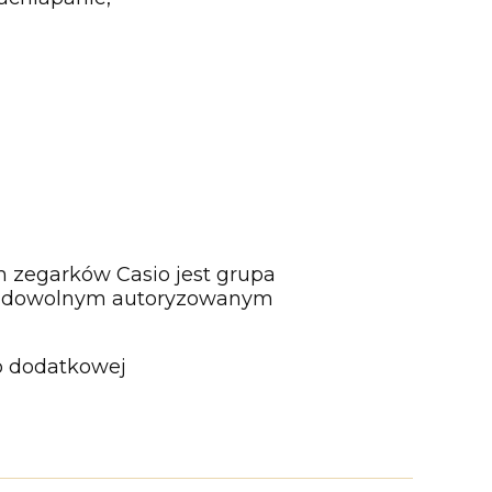
m zegarków Casio jest grupa
ać w dowolnym autoryzowanym
 o dodatkowej