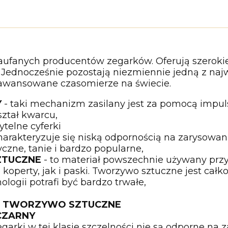
zaufanych producentów zegarków. Oferują szerokie
 Jednocześnie pozostają niezmiennie jedną z naj
aawansowane czasomierze na świecie.
Y
- taki mechanizm zasilany jest za pomocą impuls
ształ kwarcu,
telne cyferki
harakteryzuje się niską odpornością na zarysowan
yczne, tanie i bardzo popularne,
ZTUCZNE
- to materiał powszechnie używany przy
perty, jak i paski. Tworzywo sztuczne jest całko
ologii potrafi być bardzo trwałe,
SEK TWORZYWO SZTUCZNE
 CZARNY
egarki w tej klasie szczelności nie są odporne na 