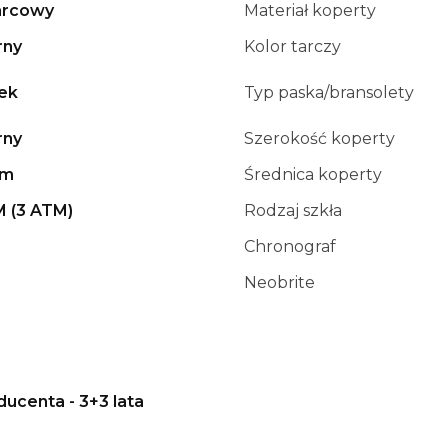
rcowy
Materiał koperty
rny
Kolor tarczy
ek
Typ paska/bransolety
rny
Szerokość koperty
mm
Średnica koperty
M (3 ATM)
Rodzaj szkła
Chronograf
Neobrite
ducenta - 3+3 lata