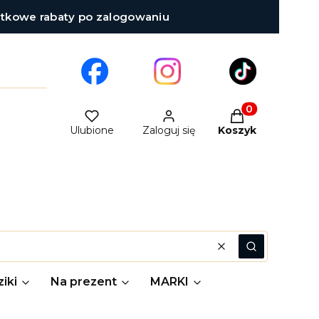
atkowe rabaty po zalogowaniu
Produkty w kosz
Ulubione
Zaloguj się
Koszyk
Wyczyść
Szukaj
iki
Na prezent
MARKI