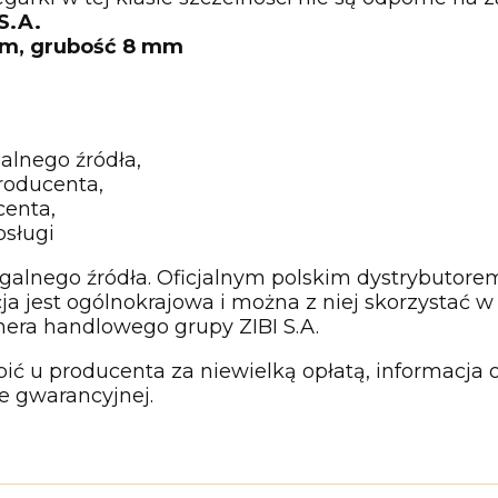
S.A.
mm, grubość 8 mm
alnego źródła,
roducenta,
centa,
bsługi
galnego źródła. Oficjalnym polskim dystrybutore
ncja jest ogólnokrajowa i można z niej skorzyst
nera handlowego grupy ZIBI S.A.
ić u producenta za niewielką opłatą, informacja
ie gwarancyjnej.