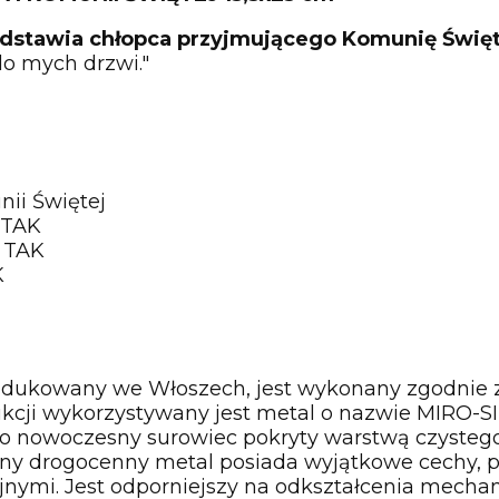
dstawia chłopca przyjmującego Komunię Święt
 do mych drzwi."
ii Świętej
TAK
TAK
K
dukowany we Włoszech, jest wykonany zgodnie z 
ukcji wykorzystywany jest metal o nazwie MIRO-
to nowoczesny surowiec pokryty warstwą czystego 
y drogocenny metal posiada wyjątkowe cechy, pr
nymi. Jest odporniejszy na odkształcenia mechan