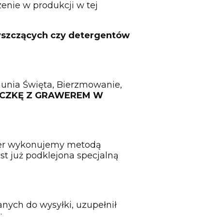
zenie w produkcji w tej
zyszczących czy detergentów
omunia Święta, Bierzmowanie,
ICZKĘ Z GRAWEREM W
wer wykonujemy metodą
st już podklejona specjalną
nych do wysyłki, uzupełnił
: