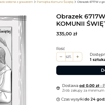
azki srebrne z grawerem
Pamiątka Komunii Świętej
Obrazek 6717W z g
Obrazek 6717W
KOMUNII ŚWIĘT
Cena
335,00 zł
Ilość
Dostępn
szt.
1 sztuk
D
Dostawa
od 0,00 zł
- 
Zrób zakupy za minimum 9
Czas wysyłki:
do 24 god