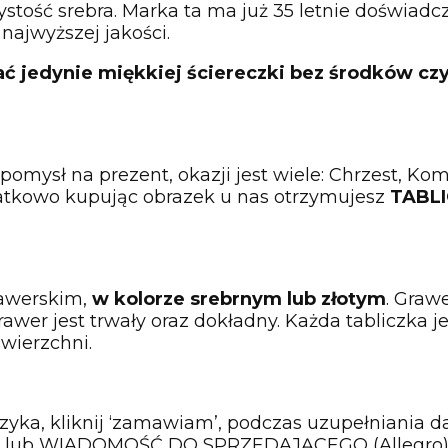
ystość srebra. Marka ta ma już 35 letnie doświadc
najwyższej jakości.
ać jedynie miękkiej ściereczki bez środków c
pomysł na prezent, okazji jest wiele: Chrzest, K
datkowo kupując obrazek u nas otrzymujesz
TABL
rawerskim,
w kolorze srebrnym lub złotym
. Gra
wer jest trwały oraz dokładny. Każda tabliczka je
wierzchni.
yka, kliknij ‘zamawiam’, podczas uzupełniania da
l) lub WIADOMOŚĆ DO SPRZEDAJĄCEGO (Allegro)