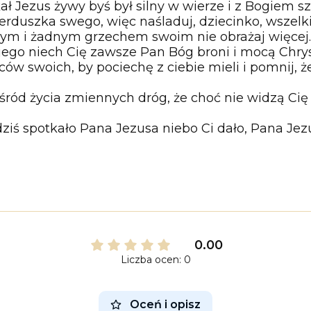
 Jezus żywy byś był silny w wierze i z Bogiem sz
serduszka swego, więc naśladuj, dziecinko, wszelki
cym i żadnym grzechem swoim nie obrażaj więcej.
ego niech Cię zawsze Pan Bóg broni i mocą Chrys
iców swoich, by pociechę z ciebie mieli i pomnij, 
ód życia zmiennych dróg, że choć nie widzą Cię l
 dziś spotkało Pana Jezusa niebo Ci dało, Pana Jez
0.00
Liczba ocen: 0
Oceń i opisz