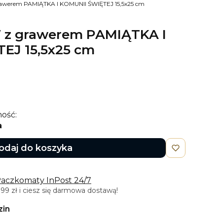
rawerem PAMIĄTKA I KOMUNII ŚWIĘTEJ 15,5x25 cm
 z grawerem PAMIĄTKA I
EJ 15,5x25 cm
ość:
a
odaj do koszyka
Paczkomaty InPost 24/7
9 zł i ciesz się darmowa dostawą!
zin