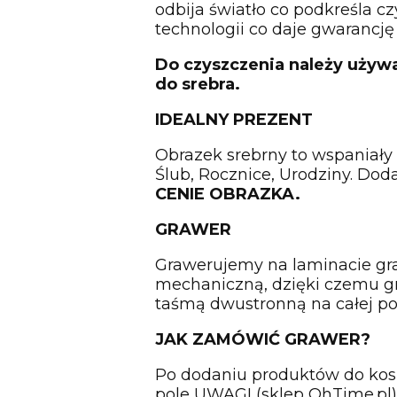
odbija światło co podkreśla cz
technologii co daje gwarancję 
Do czyszczenia należy używ
do srebra.
IDEALNY PREZENT
Obrazek srebrny to wspaniały 
Ślub, Rocznice, Urodziny. Do
CENIE OBRAZKA.
GRAWER
Grawerujemy na laminacie g
mechaniczną, dzięki czemu gra
taśmą dwustronną na całej po
JAK ZAMÓWIĆ GRAWER?
Po dodaniu produktów do kosz
pole UWAGI (sklep OhTime.p