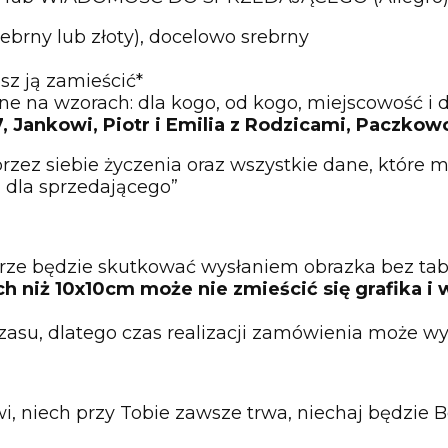
rebrny lub złoty), docelowo srebrny
esz ją zamieścić*
e na wzorach: dla kogo, od kogo, miejscowość i d
7, Jankowi, Piotr i Emilia z Rodzicami, Paczkow
rzez siebie życzenia oraz wszystkie dane, które ma
dla sprzedającego”
ze będzie skutkować wysłaniem obrazka bez tabl
h niż 10x10cm może nie zmieścić się grafika i 
u, dlatego czas realizacji zamówienia może wydł
wi, niech przy Tobie zawsze trwa, niechaj będzie