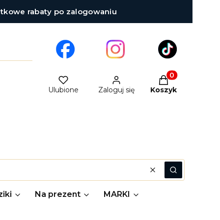
atkowe rabaty po zalogowaniu
Produkty w kosz
Ulubione
Zaloguj się
Koszyk
Wyczyść
Szukaj
iki
Na prezent
MARKI