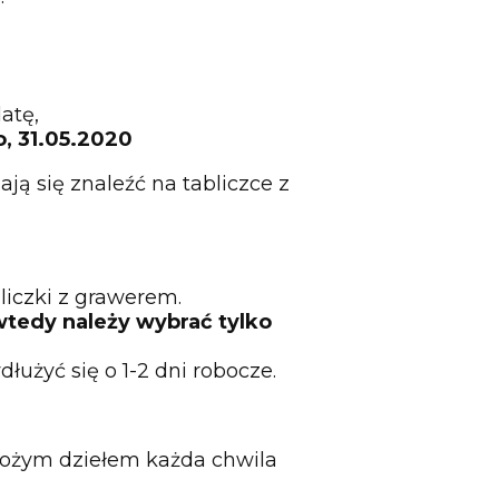
atę,
o, 31.05.2020
ją się znaleźć na tabliczce z
iczki z grawerem.
wtedy należy wybrać tylko
użyć się o 1-2 dni robocze.
 Bożym dziełem każda chwila