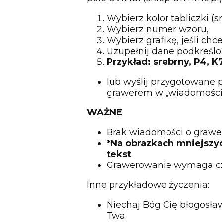
Wybierz kolor tabliczki (s
Wybierz numer wzoru,
Wybierz grafikę, jeśli chc
Uzupełnij dane podkreślon
Przykład: srebrny, P4, K
lub wyślij przygotowane p
grawerem w „wiadomości 
WAŻNE
Brak wiadomości o grawer
*Na obrazkach mniejszyc
tekst
Grawerowanie wymaga czas
Inne przykładowe życzenia:
Niechaj Bóg Cię błogosła
Twa.