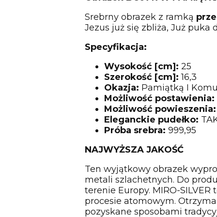
Srebrny obrazek z ramką
prze
Jezus już się zbliża, Już puka
Specyfikacja:
Wysokość [cm]:
25
Szerokość [cm]:
16,3
Okazja:
Pamiątką I Komun
Możliwość postawienia:
Możliwość powieszenia:
Eleganckie pudełko:
TA
Próba srebra:
999,95
NAJWYŻSZA JAKOŚĆ
Ten wyjątkowy obrazek wypro
metali szlachetnych. Do prod
terenie Europy. MIRO-SILVER 
procesie atomowym. Otrzyman
pozyskane sposobami tradycyj