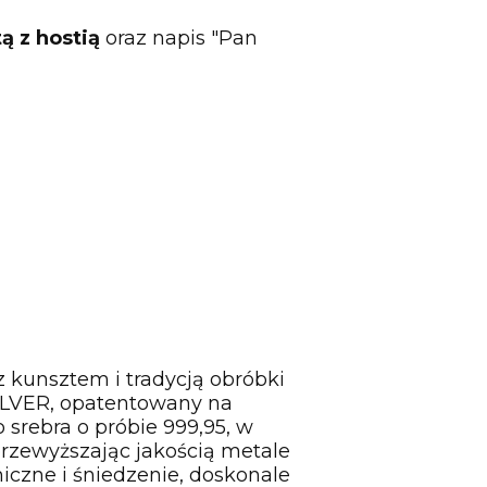
ą z hostią
oraz napis "Pan
kunsztem i tradycją obróbki
SILVER, opatentowany na
srebra o próbie 999,95, w
zewyższając jakością metale
iczne i śniedzenie, doskonale