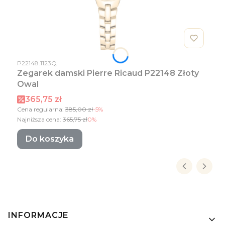
Kod produktu
P22148.1123Q
Zegarek damski Pierre Ricaud P22148 Złoty
Owal
Cena promocyjna
365,75 zł
Cena regularna:
385,00 zł
-5%
Najniższa cena:
365,75 zł
0%
Do koszyka
Linki w stopce
INFORMACJE