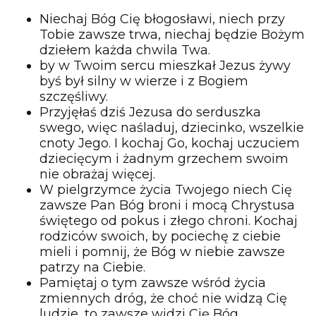
Niechaj Bóg Cię błogosławi, niech przy
Tobie zawsze trwa, niechaj będzie Bożym
dziełem każda chwila Twa.
by w Twoim sercu mieszkał Jezus żywy
byś był silny w wierze i z Bogiem
szczęśliwy.
Przyjęłaś dziś Jezusa do serduszka
swego, więc naśladuj, dziecinko, wszelkie
cnoty Jego. I kochaj Go, kochaj uczuciem
dziecięcym i żadnym grzechem swoim
nie obrażaj więcej.
W pielgrzymce życia Twojego niech Cię
zawsze Pan Bóg broni i mocą Chrystusa
świętego od pokus i złego chroni. Kochaj
rodziców swoich, by pociechę z ciebie
mieli i pomnij, że Bóg w niebie zawsze
patrzy na Ciebie.
Pamiętaj o tym zawsze wśród życia
zmiennych dróg, że choć nie widzą Cię
ludzie, to zawsze widzi Cię Bóg.