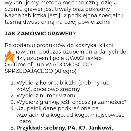
wykonujemy metodą mechaniczną, dzięki
czemu grawer jest trwały oraz dokładny.
Każda tabliczka jest już podklejona specjalną
taśmą dwustronną na całej powierzchni.
JAK ZAMÓWIĆ GRAWER?
Po dodaniu produktów do koszyka, kliknij
‘zamawiam’, podczas uzupełniania danych do
wysyłki, uzupełnił pole UWAGI (sklep
OhTime.pl) lub WIADOMOŚĆ DO
SPRZEDAJĄCEGO (Allegro):
Wybierz kolor tabliczki (srebrny lub
złoty), docelowo srebrny
Wybierz numer wzoru,
Wybierz grafikę, jeśli chcesz ją zamieścić*
Uzupełnij dane podkreślone na
wzorach: dla kogo, od kogo, miejscowość
i datę,
Przykład: srebrny, P4, K7, Jankowi,