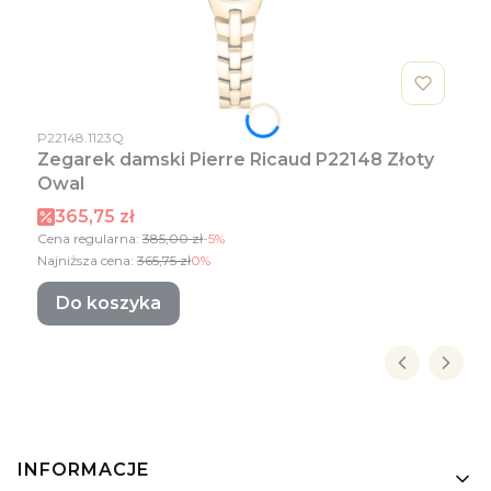
Kod produktu
P22148.1123Q
Zegarek damski Pierre Ricaud P22148 Złoty
Owal
Cena promocyjna
365,75 zł
Cena regularna:
385,00 zł
-5%
Najniższa cena:
365,75 zł
0%
Do koszyka
Linki w stopce
INFORMACJE