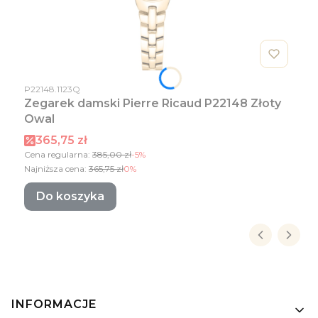
Kod produktu
P22148.1123Q
Zegarek damski Pierre Ricaud P22148 Złoty
Owal
Cena promocyjna
365,75 zł
Cena regularna:
385,00 zł
-5%
Najniższa cena:
365,75 zł
0%
Do koszyka
Linki w stopce
INFORMACJE