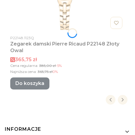
Kod produktu
P22148.1123Q
Zegarek damski Pierre Ricaud P22148 Złoty
Owal
Cena promocyjna
365,75 zł
Cena regularna:
385,00 zł
-5%
Najniższa cena:
365,75 zł
0%
Do koszyka
Linki w stopce
INFORMACJE