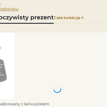
e
acebooku
eoczywisty prezent
Cała kolekcja
nalizowany z łańcuszkiem