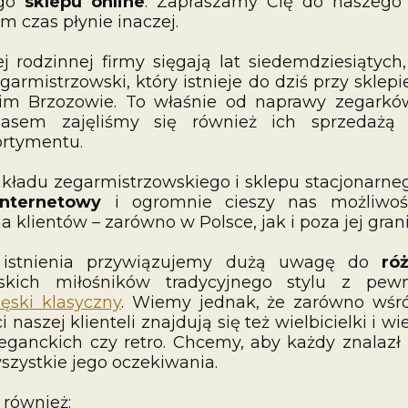
ego
sklepu online
. Zapraszamy Cię do naszego
m czas płynie inaczej.
j rodzinnej firmy sięgają lat siedemdziesiątych
garmistrzowski, który istnieje do dziś przy sklep
im Brzozowie. To właśnie od naprawy zegarków
zasem zajęliśmy się również ich sprzedażą
rtymentu.
zakładu zegarmistrzowskiego i sklepu stacjonarn
internetowy
i ogromnie cieszy nas możliwoś
a klientów – zarówno w Polsce, jak i poza jej gran
 istnienia przywiązujemy dużą uwagę do
ró
skich miłośników tradycyjnego stylu z pewn
ęski klasyczny
. Wiemy jednak, że zarówno wśró
 naszej klienteli znajdują się też wielbicielki i wi
eganckich czy retro. Chcemy, aby każdy znalazł
wszystkie jego oczekiwania.
 również: