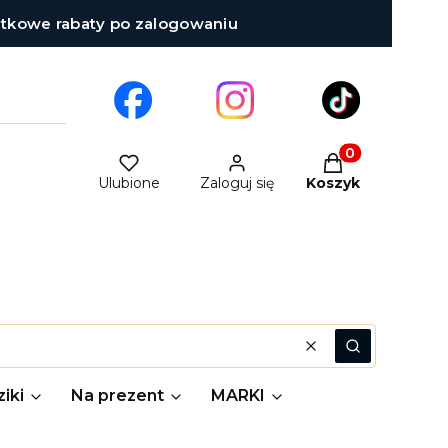
atkowe rabaty po zalogowaniu
Produkty w kosz
Ulubione
Zaloguj się
Koszyk
Wyczyść
Szukaj
iki
Na prezent
MARKI