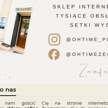
 o nas
o nam gościć Cię na stronie interneto