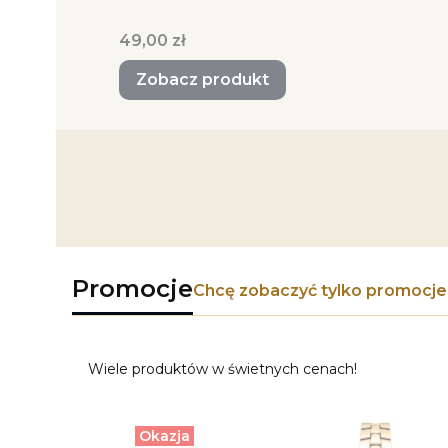
Cena
49,00 zł
Zobacz produkt
Promocje
Chcę zobaczyć tylko promocje
Wiele produktów w świetnych cenach!
Okazja