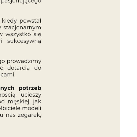
 pasjonującego
, kiedy powstał
ie stacjonarnym
 wszystko się
 i sukcesywną
ego prowadzimy
ć dotarcia do
icami.
żnych potrzeb
ością ucieszy
d męskiej, jak
elbiciele modeli
 u nas zegarek,