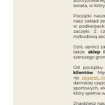
autoryzowan
świata, w który
Początki nasze
nasz zakład ze
w podkarpack
zaczęło. Z c
rozbudową aso
Dziś, oprócz 
także
sklep 
szerszego gron
Od początku
klientów
. Mę
np.
zegarek m
damskiej części
sportowych, el
który spełnia 
Znajdziesz nas