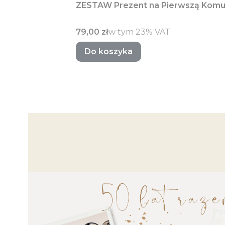
ZESTAW Prezent na Pierwszą Komun
Cena brutto
w tym %s VAT
79,00 zł
w tym
23%
VAT
Do koszyka