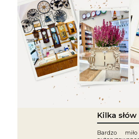
Kilka słów
Bardzo mił