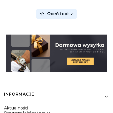
Oceń i opisz
Linki w stopce
INFORMACJE
Aktualności