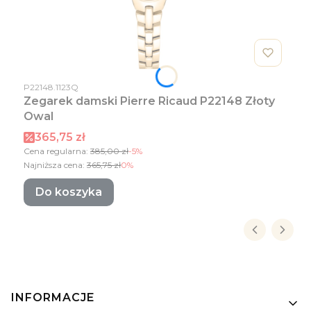
Kod produktu
P22148.1123Q
Zegarek damski Pierre Ricaud P22148 Złoty
Owal
Cena promocyjna
365,75 zł
Cena regularna:
385,00 zł
-5%
Najniższa cena:
365,75 zł
0%
Do koszyka
Linki w stopce
INFORMACJE