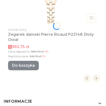
Kod produktu
P22148.1123Q
Zegarek damski Pierre Ricaud P22148 Złoty
Owal
Cena promocyjna
365,75 zł
Cena regularna:
385,00 zł
-5%
Najniższa cena:
365,75 zł
0%
Do koszyka
Linki w stopce
INFORMACJE