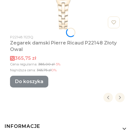
Kod produktu
P22148.1123Q
Zegarek damski Pierre Ricaud P22148 Złoty
Owal
Cena promocyjna
365,75 zł
Cena regularna:
385,00 zł
-5%
Najniższa cena:
365,75 zł
0%
Do koszyka
Linki w stopce
INFORMACJE