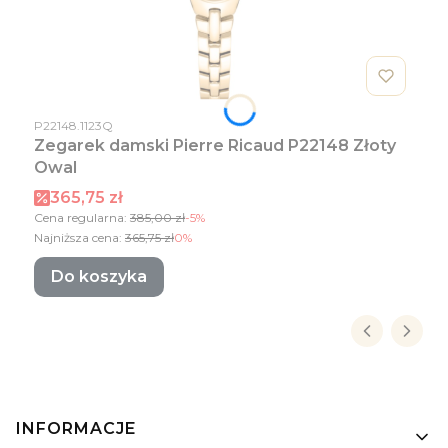
Kod produktu
P22148.1123Q
Zegarek damski Pierre Ricaud P22148 Złoty
Owal
Cena promocyjna
365,75 zł
Cena regularna:
385,00 zł
-5%
Najniższa cena:
365,75 zł
0%
Do koszyka
Linki w stopce
INFORMACJE