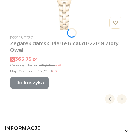
Kod produktu
P22148.1123Q
Zegarek damski Pierre Ricaud P22148 Złoty
Owal
Cena promocyjna
365,75 zł
Cena regularna:
385,00 zł
-5%
Najniższa cena:
365,75 zł
0%
Do koszyka
Linki w stopce
INFORMACJE