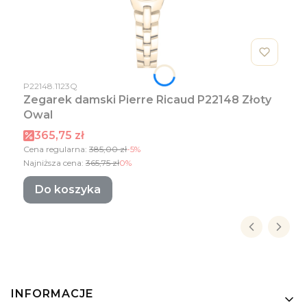
Kod produktu
P22148.1123Q
Zegarek damski Pierre Ricaud P22148 Złoty
Owal
Cena promocyjna
365,75 zł
Cena regularna:
385,00 zł
-5%
Najniższa cena:
365,75 zł
0%
Do koszyka
Linki w stopce
INFORMACJE