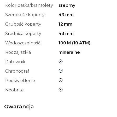
Kolor paska/bransolety
srebrny
Szerokość koperty
43 mm
Grubość koperty
12 mm
Średnica koperty
43 mm
Wodoszczelność
100 M (10 ATM)
Rodzaj szkła
mineralne
tak
Datownik
tak
Chronograf
nie
Podświetlenie
nie
Neobrite
Gwarancja