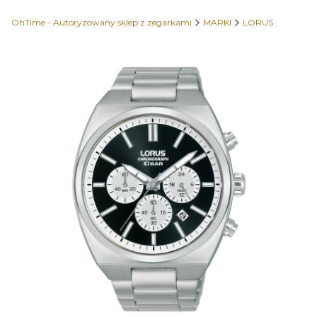
OhTime - Autoryzowany sklep z zegarkami
MARKI
LORUS
Etykiety