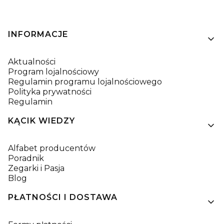
Linki w stopce
INFORMACJE
Aktualności
Program lojalnościowy
Regulamin programu lojalnościowego
Polityka prywatności
Regulamin
KĄCIK WIEDZY
Alfabet producentów
Poradnik
Zegarki i Pasja
Blog
PŁATNOŚCI I DOSTAWA