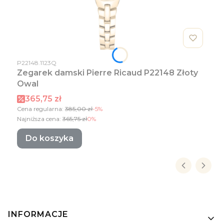
Kod produktu
P22148.1123Q
Zegarek damski Pierre Ricaud P22148 Złoty
Owal
Cena promocyjna
365,75 zł
Cena regularna:
385,00 zł
-5%
Najniższa cena:
365,75 zł
0%
Do koszyka
Linki w stopce
INFORMACJE