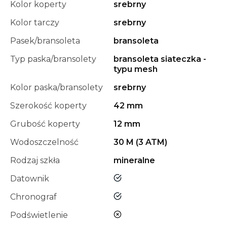
Kolor koperty
srebrny
Kolor tarczy
srebrny
Pasek/bransoleta
bransoleta
Typ paska/bransolety
bransoleta siateczka -
typu mesh
Kolor paska/bransolety
srebrny
Szerokość koperty
42 mm
Grubość koperty
12 mm
Wodoszczelność
30 M (3 ATM)
Rodzaj szkła
mineralne
tak
Datownik
tak
Chronograf
nie
Podświetlenie