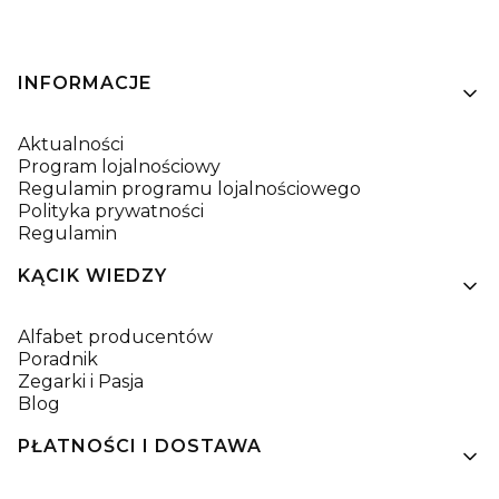
Linki w stopce
INFORMACJE
Aktualności
Program lojalnościowy
Regulamin programu lojalnościowego
Polityka prywatności
Regulamin
KĄCIK WIEDZY
Alfabet producentów
Poradnik
Zegarki i Pasja
Blog
PŁATNOŚCI I DOSTAWA