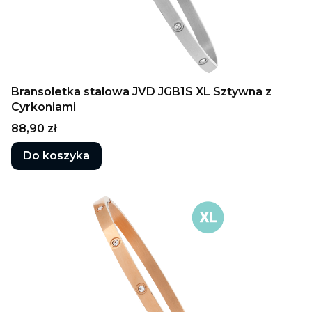
Bransoletka stalowa JVD JGB1S XL Sztywna z
Cyrkoniami
Cena
88,90 zł
Do koszyka