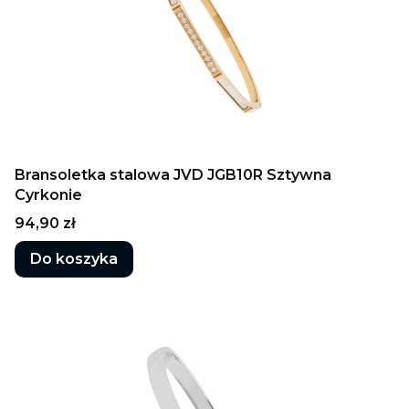
Bransoletka stalowa JVD JGB10R Sztywna
Cyrkonie
Cena
94,90 zł
Do koszyka