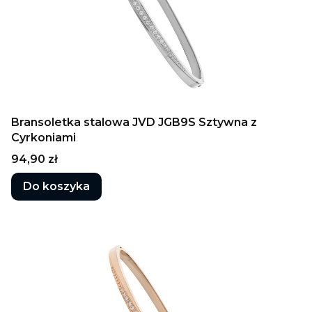
Bransoletka stalowa JVD JGB9S Sztywna z
Cyrkoniami
Cena
94,90 zł
Do koszyka