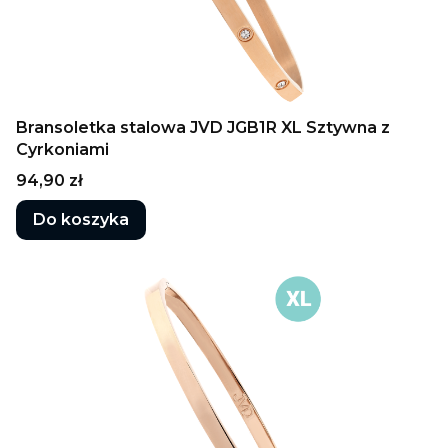
Bransoletka stalowa JVD JGB1R XL Sztywna z
Cyrkoniami
Cena
94,90 zł
Do koszyka