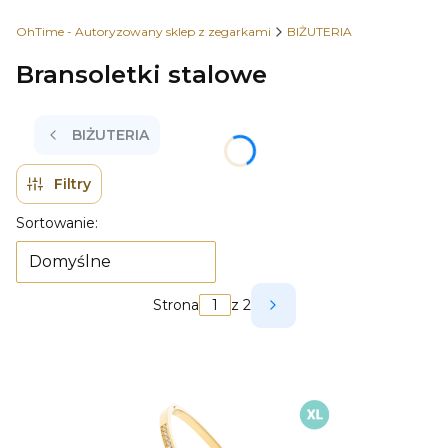
OhTime - Autoryzowany sklep z zegarkami
BIŻUTERIA
Bransoletki stalowe
BIŻUTERIA
Filtry
Lista produktów
Sortowanie:
Domyślne
Strona
z 2
Następne produkty