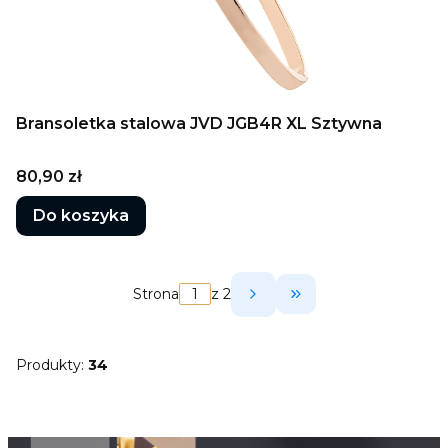
Bransoletka stalowa JVD JGB4R XL Sztywna
Cena
80,90 zł
Do koszyka
Strona
z 2
Przejdź do ostatni
Produkty:
34