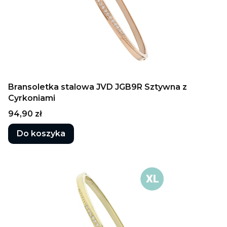
Bransoletka stalowa JVD JGB9R Sztywna z
Cyrkoniami
Cena
94,90 zł
Do koszyka