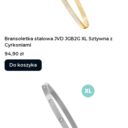
Bransoletka stalowa JVD JGB2G XL Sztywna z
Cyrkoniami
Cena
94,90 zł
Do koszyka