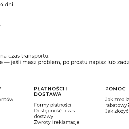
4 dni.
:
a czas transportu.
 — jeśli masz problem, po prostu napisz lub zad
Y
PŁATNOŚCI I
POMOC
DOSTAWA
centów
Jak zreal
Formy płatności
rabatowy
Dostępność i czas
Jak złoży
dostawy
Zwroty i reklamacje