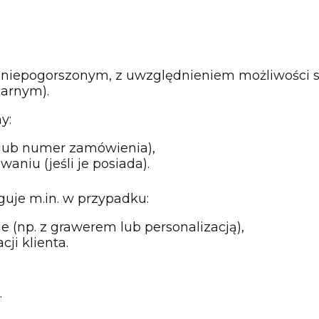
 niepogorszonym, z uwzględnieniem możliwości sp
narnym).
y:
 lub numer zamówienia),
niu (jeśli je posiada).
uje m.in. w przypadku:
np. z grawerem lub personalizacją),
i klienta.
.