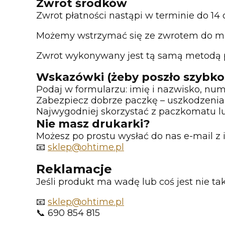
Zwrot środków
Zwrot płatności nastąpi w terminie do 14
Możemy wstrzymać się ze zwrotem do mo
Zwrot wykonywany jest tą samą metodą pł
Wskazówki (żeby poszło szybko
Podaj w formularzu: imię i nazwisko, num
Zabezpiecz dobrze paczkę – uszkodzenia
Najwygodniej skorzystać z paczkomatu lu
Nie masz drukarki?
Możesz po prostu wysłać do nas e-mail z
📧
sklep@ohtime.pl
Reklamacje
Jeśli produkt ma wadę lub coś jest nie t
📧
sklep@ohtime.pl
📞 690 854 815