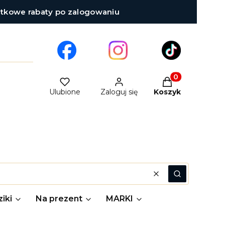
atkowe rabaty po zalogowaniu
Produkty w kosz
Ulubione
Zaloguj się
Koszyk
Wyczyść
Szukaj
iki
Na prezent
MARKI