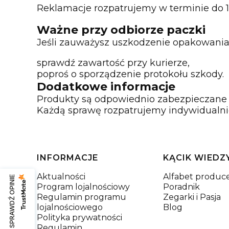
Reklamacje rozpatrujemy w terminie do 1
Ważne przy odbiorze paczki
Jeśli zauważysz uszkodzenie opakowania
sprawdź zawartość przy kurierze,
poproś o sporządzenie protokołu szkody.
Dodatkowe informacje
Produkty są odpowiednio zabezpieczane n
Każdą sprawę rozpatrujemy indywidualnie
Linki w stopce
INFORMACJE
KĄCIK WIEDZ
Aktualności
Alfabet produ
SPRAWDŹ OPINIE
Program lojalnościowy
Poradnik
Regulamin programu
Zegarki i Pasja
lojalnościowego
Blog
Polityka prywatności
Regulamin