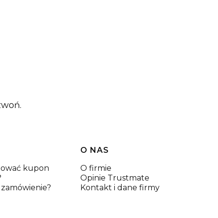
zwoń.
O NAS
izować kupon
O firmie
?
Opinie Trustmate
ć zamówienie?
Kontakt i dane firmy