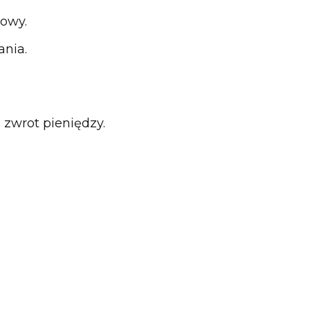
mowy.
nia.
 zwrot pieniędzy.