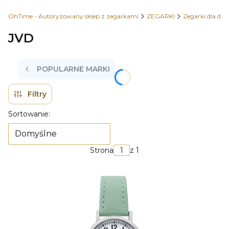
OhTime - Autoryzowany sklep z zegarkami
ZEGARKI
Zegarki dla dzie
JVD
POPULARNE MARKI
Filtry
Lista produktów
Sortowanie:
Domyślne
Strona
z 1