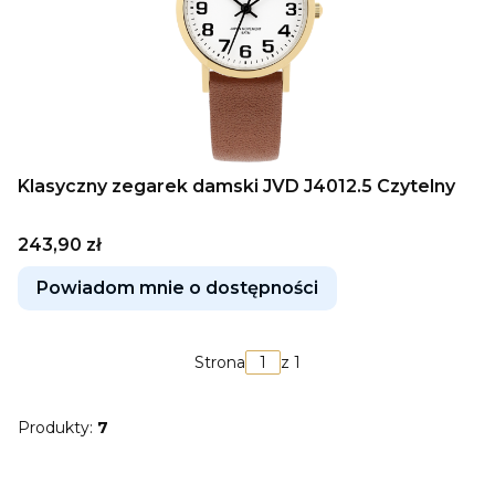
Klasyczny zegarek damski JVD J4012.5 Czytelny
Cena
243,90 zł
Powiadom mnie o dostępności
Strona
z 1
Produkty:
7