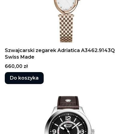
Szwajcarski zegarek Adriatica A3462.9143Q
Swiss Made
Cena
660,00 zł
Do koszyka