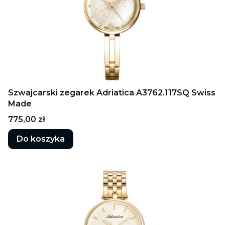
Szwajcarski zegarek Adriatica A3762.117SQ Swiss
Made
Cena
775,00 zł
Do koszyka