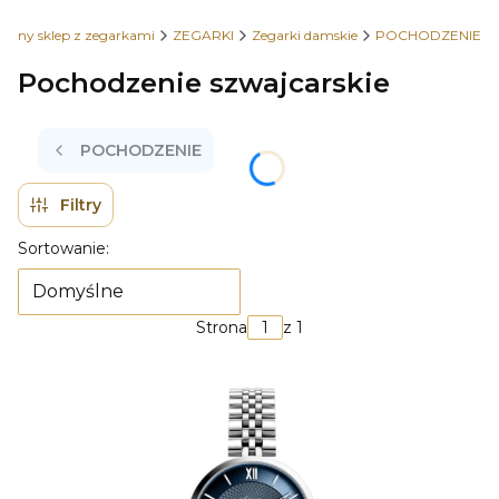
wany sklep z zegarkami
ZEGARKI
Zegarki damskie
POCHODZENIE
Pochodzenie szwajcarskie
POCHODZENIE
Filtry
Lista produktów
Sortowanie:
Domyślne
Strona
z 1