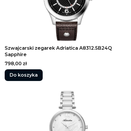
Szwajcarski zegarek Adriatica A8312.5B24Q
Sapphire
Cena
798,00 zł
Do koszyka