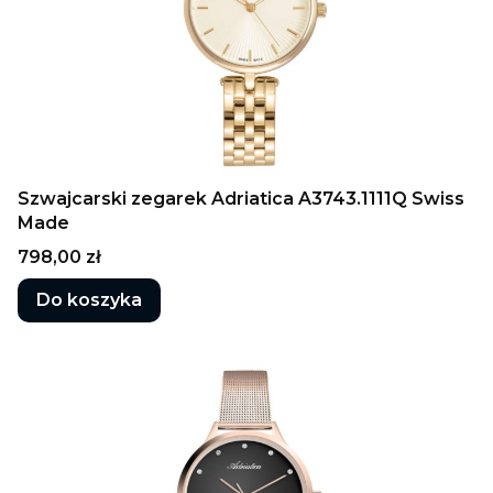
Szwajcarski zegarek Adriatica A3743.1111Q Swiss
Made
Cena
798,00 zł
Do koszyka