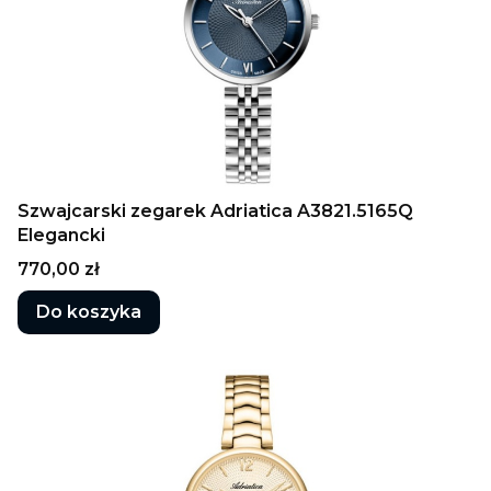
Szwajcarski zegarek Adriatica A3821.5165Q
Elegancki
Cena
770,00 zł
Do koszyka