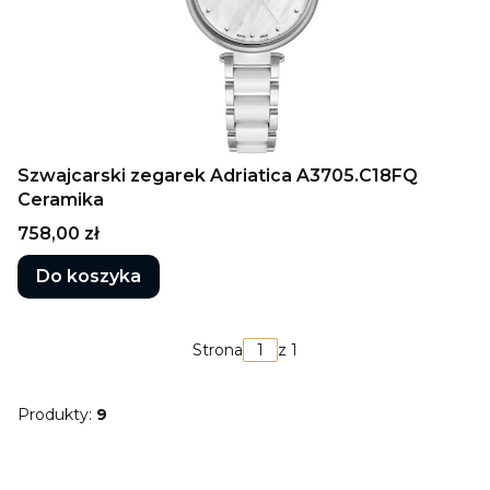
Szwajcarski zegarek Adriatica A3705.C18FQ
Ceramika
Cena
758,00 zł
Do koszyka
Strona
z 1
Produkty:
9