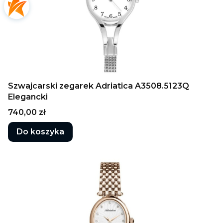
Szwajcarski zegarek Adriatica A3508.5123Q
Elegancki
Cena
740,00 zł
Do koszyka