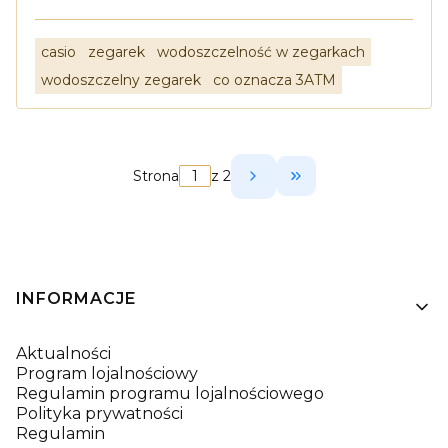
casio
zegarek
wodoszczelność w zegarkach
wodoszczelny zegarek
co oznacza 3ATM
Strona
z 2
Przejdź do ostatni
Linki w stopce
INFORMACJE
Aktualności
Program lojalnościowy
Regulamin programu lojalnościowego
Polityka prywatności
Regulamin