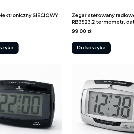
elektroniczny SIECIOWY
Zegar sterowany radiow
t
RB3523.2 termometr, da
Cena
99,00 zł
szyka
Do koszyka