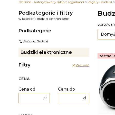
OhTime - Autoryzowany sklep z zegarkami
Zegary i budziki
Budz
Podkategorie i filtry
w kategorii: Budziki elektroniczne
Lista
Sortowani
Podkategorie
Domyś
Wróć do: Budziki
Budziki elektroniczne
Bestsell
Filtry
Wyczyść
CENA
Cena od
Cena do
zł
zł