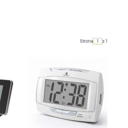
Strona
z 1