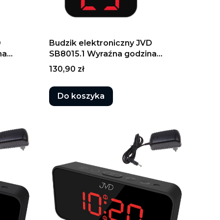
D
Budzik elektroniczny JVD
na
SB8015.1 Wyraźna godzina
Temperatura
Cena
130,90 zł
Do koszyka