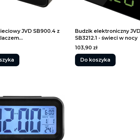
sieciowy JVD SB900.4 z
Budzik elektroniczny JV
tlaczem
SB3212.1 - świeci w nocy
TYNOWYM
Cena
103,90 zł
szyka
Do koszyka