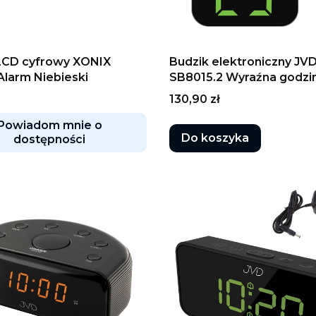
LCD cyfrowy XONIX
Budzik elektroniczny JV
Alarm Niebieski
SB8015.2 Wyraźna godzi
Temperatura
Cena
130,90 zł
Powiadom mnie o
Do koszyka
dostępności