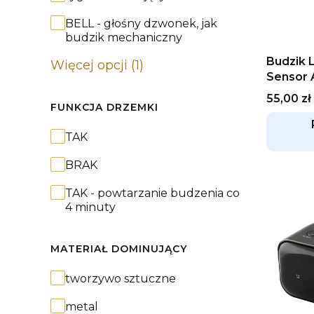
BELL - głośny dzwonek, jak
budzik mechaniczny
Budzik 
Więcej opcji (1)
Sensor 
Cena
55,00 zł
FUNKCJA DRZEMKI
Funkcja drzemki
TAK
BRAK
TAK - powtarzanie budzenia co
4 minuty
MATERIAŁ DOMINUJĄCY
Materiał dominujący
tworzywo sztuczne
metal