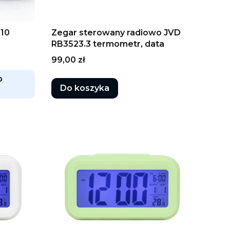
810
Zegar sterowany radiowo JVD
RB3523.3 termometr, data
Cena
99,00 zł
o
Do koszyka