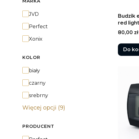
MARKA
Marka
JVD
Budzik 
red ligh
Perfect
Cena
80,00 zł
Xonix
Do ko
KOLOR
Kolor
biały
czarny
srebrny
Więcej opcji (9)
PRODUCENT