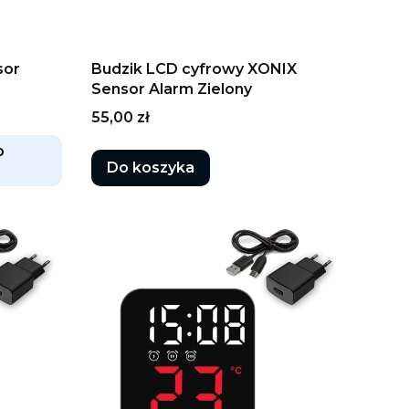
sor
Budzik LCD cyfrowy XONIX
Sensor Alarm Zielony
Cena
55,00 zł
o
Do koszyka