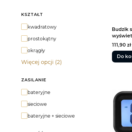
KSZTAŁT
Kształt
kwadratowy
Budzik 
wyświe
prostokątny
BURSZ
Cena
111,90 zł
okrągły
Do ko
Więcej opcji (2)
ZASILANIE
Zasilanie
bateryjne
sieciowe
bateryjne + sieciowe