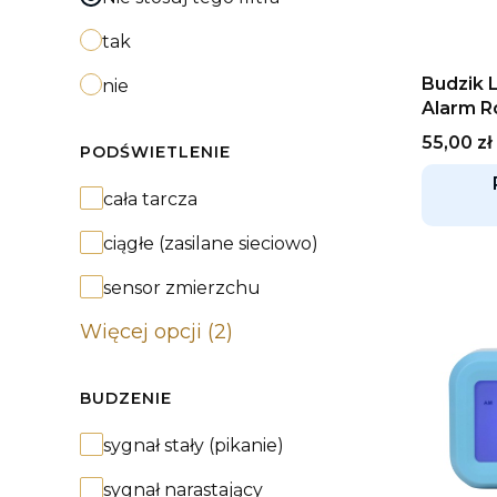
tak
Budzik 
nie
Alarm 
Cena
55,00 zł
PODŚWIETLENIE
Podświetlenie
cała tarcza
ciągłe (zasilane sieciowo)
sensor zmierzchu
Więcej opcji (2)
BUDZENIE
Budzenie
sygnał stały (pikanie)
sygnał narastający