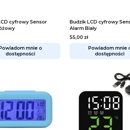
LCD cyfrowy Sensor
Budzik LCD cyfrowy Sen
Różowy
Alarm Biały
Cena
55,00 zł
Powiadom mnie o
Powiadom mnie 
dostępności
dostępności