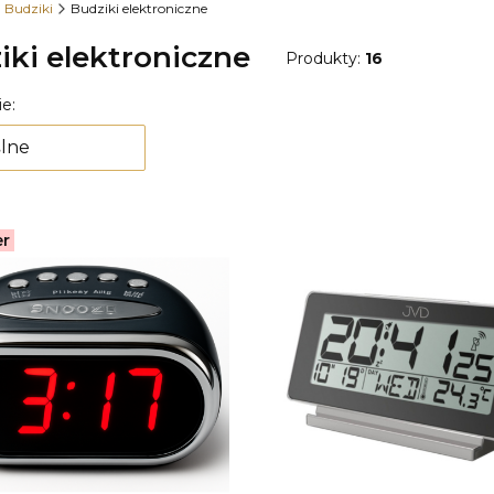
Budziki
Budziki elektroniczne
iki elektroniczne
Produkty:
16
 produktów
e:
lne
er