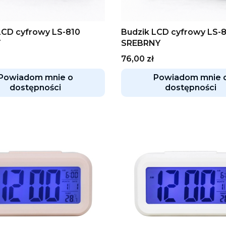
LCD cyfrowy LS-810
Budzik LCD cyfrowy LS-
Y
SREBRNY
Cena
76,00 zł
Powiadom mnie o
Powiadom mnie 
dostępności
dostępności