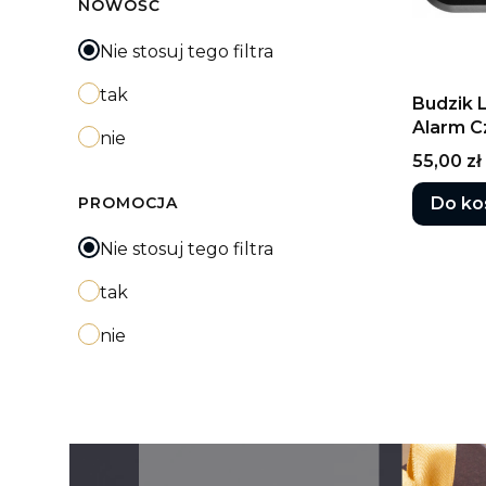
NOWOŚĆ
Nie stosuj tego filtra
tak
Budzik 
Alarm C
nie
Cena
55,00 zł
Do ko
PROMOCJA
Nie stosuj tego filtra
tak
nie