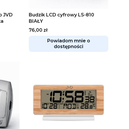
o JVD
Budzik LCD cyfrowy LS-810
ta
BIAŁY
Cena
76,00 zł
Powiadom mnie o
dostępności