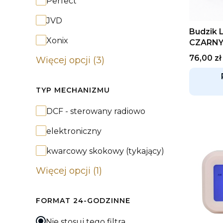
Producent
Perfect
JVD
Budzik 
Xonix
CZARN
Cena
76,00 zł
Więcej opcji (3)
TYP MECHANIZMU
Typ mechanizmu
DCF - sterowany radiowo
elektroniczny
kwarcowy skokowy (tykający)
Więcej opcji (1)
FORMAT 24-GODZINNE
Nie stosuj tego filtra