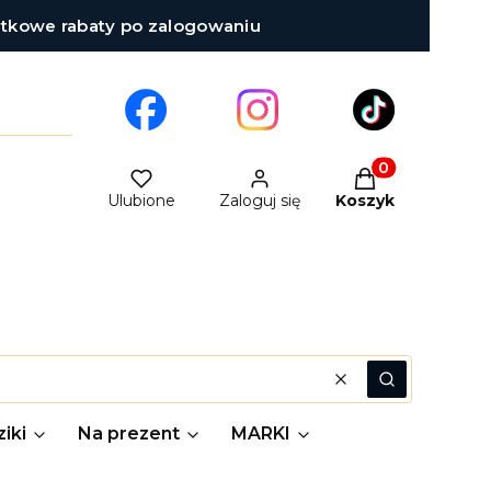
atkowe rabaty po zalogowaniu
Produkty w kosz
Ulubione
Zaloguj się
Koszyk
Wyczyść
Szukaj
iki
Na prezent
MARKI