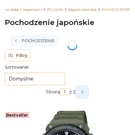
wany sklep z zegarkami
ZEGARKI
Zegarki damskie
POCHODZENIE
Pochodzenie japońskie
POCHODZENIE
Filtry
Lista produktów
Sortowanie:
Domyślne
Strona
z 2
Następne produkty
Bestseller