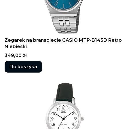
Zegarek na bransolecie CASIO MTP-B145D Retro
Niebieski
Cena
349,00 zł
Do koszyka