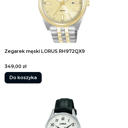
Zegarek męski LORUS RH972QX9
Cena
349,00 zł
Do koszyka