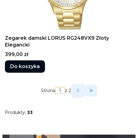
Zegarek damski LORUS RG248VX9 Złoty
Elegancki
Cena
399,00 zł
Do koszyka
Strona
z 2
Przejdź do ostatni
Produkty:
33