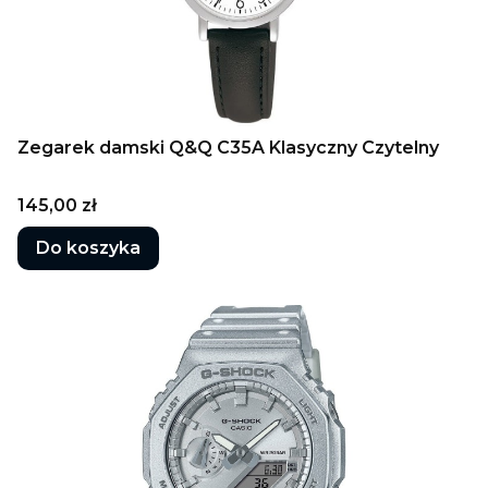
Zegarek damski Q&Q C35A Klasyczny Czytelny
Cena
145,00 zł
Do koszyka