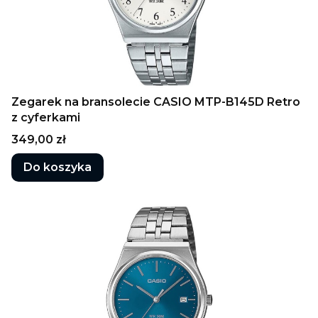
Zegarek na bransolecie CASIO MTP-B145D Retro
z cyferkami
Cena
349,00 zł
Do koszyka