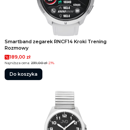
Smartband zegarek RNCF14 Kroki Trening
Rozmowy
Cena promocyjna
189,00 zł
Najniższa cena:
239,00 zł
-21%
Do koszyka