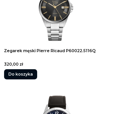
Zegarek męski Pierre Ricaud P60022.5116Q
Cena
320,00 zł
Do koszyka