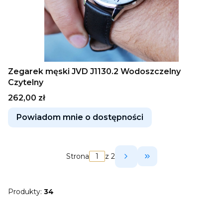
Zegarek męski JVD J1130.2 Wodoszczelny
Czytelny
Cena
262,00 zł
Powiadom mnie o dostępności
Strona
z 2
Przejdź do ostatni
Produkty:
34