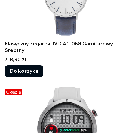
Klasyczny zegarek JVD AC-068 Garniturowy
Srebrny
Cena
318,90 zł
Do koszyka
Okazja