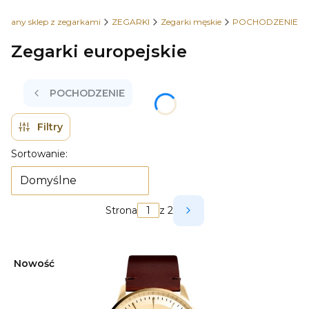
owany sklep z zegarkami
ZEGARKI
Zegarki męskie
POCHODZENIE
Zegarki europejskie
POCHODZENIE
Filtry
Lista produktów
Sortowanie:
Domyślne
Strona
z 2
Następne produkty
Nowość