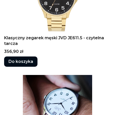
Klasyczny zegarek męski JVD JE611.5 - czytelna
tarcza
Cena
356,90 zł
Do koszyka