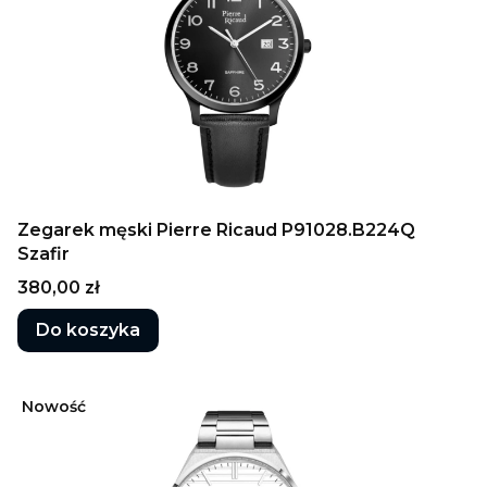
Zegarek męski Pierre Ricaud P91028.B224Q
Szafir
Cena
380,00 zł
Do koszyka
Nowość