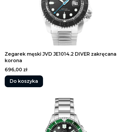
Zegarek męski JVD JE1014.2 DIVER zakręcana
korona
Cena
696,00 zł
Do koszyka