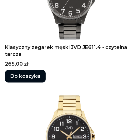
Klasyczny zegarek męski JVD JE611.4 - czytelna
tarcza
Cena
265,00 zł
Do koszyka