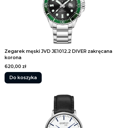
Zegarek męski JVD JE1012.2 DIVER zakręcana
korona
Cena
620,00 zł
Do koszyka