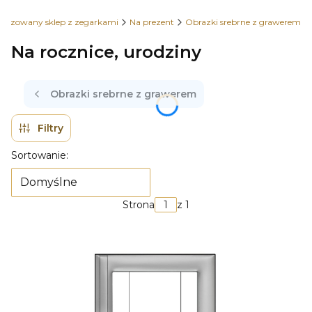
ryzowany sklep z zegarkami
Na prezent
Obrazki srebrne z grawerem
Na rocznice, urodziny
Obrazki srebrne z grawerem
Filtry
Lista produktów
Sortowanie:
Domyślne
Strona
z 1