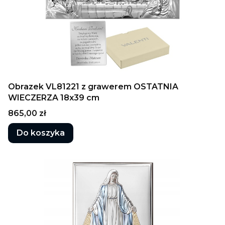
Obrazek VL81221 z grawerem OSTATNIA
WIECZERZA 18x39 cm
Cena
865,00 zł
Do koszyka