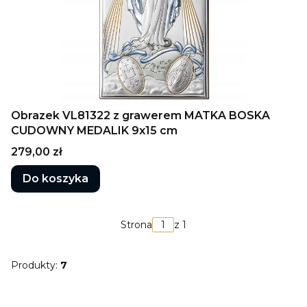
Obrazek VL81322 z grawerem MATKA BOSKA
CUDOWNY MEDALIK 9x15 cm
Cena
279,00 zł
Do koszyka
Strona
z 1
Produkty:
7