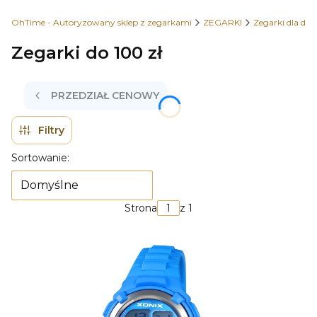
OhTime - Autoryzowany sklep z zegarkami
ZEGARKI
Zegarki dla dzie
Zegarki do 100 zł
PRZEDZIAŁ CENOWY
Filtry
Lista produktów
Sortowanie:
Domyślne
Strona
z 1