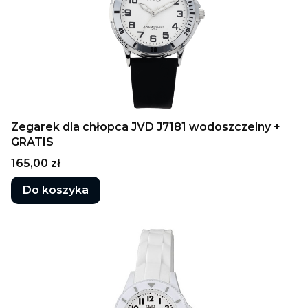
Zegarek dla chłopca JVD J7181 wodoszczelny +
GRATIS
Cena
165,00 zł
Do koszyka