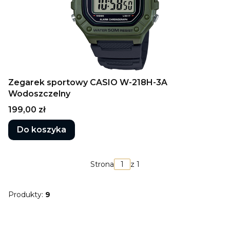
Zegarek sportowy CASIO W-218H-3A
Wodoszczelny
Cena
199,00 zł
Do koszyka
Strona
z 1
Produkty:
9