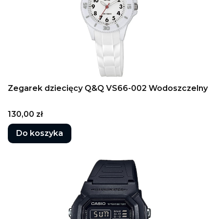
Zegarek dziecięcy Q&Q VS66-002 Wodoszczelny
Cena
130,00 zł
Do koszyka