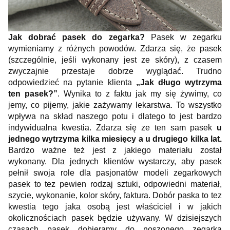
Jak dobrać pasek do zegarka?
Pasek w zegarku
wymieniamy z różnych powodów. Zdarza się, że pasek
(szczególnie, jeśli wykonany jest ze skóry), z czasem
zwyczajnie przestaje dobrze wyglądać. Trudno
odpowiedzieć na pytanie klienta
„Jak długo wytrzyma
ten pasek?”
. Wynika to z faktu jak my się żywimy, co
jemy, co pijemy, jakie zażywamy lekarstwa. To wszystko
wpływa na skład naszego potu i dlatego to jest bardzo
indywidualna kwestia. Zdarza się ze ten sam pasek
u
jednego wytrzyma kilka miesięcy a u drugiego kilka lat.
Bardzo ważne też jest z jakiego materiału został
wykonany. Dla jednych klientów wystarczy, aby pasek
pełnił swoja role dla pasjonatów modeli zegarkowych
pasek to tez pewien rodzaj sztuki, odpowiedni materiał,
szycie, wykonanie, kolor skóry, faktura. Dobór paska to tez
kwestia tego jaka osobą jest właściciel i w jakich
okolicznościach pasek będzie używany. W dzisiejszych
czasach pasek dobieramy do noszonego zegarka