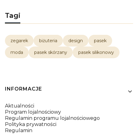
Tagi
zegarek
biżuteria
design
pasek
moda
pasek skórzany
pasek silikonowy
Linki w stopce
INFORMACJE
Aktualności
Program lojalnościowy
Regulamin programu lojalnościowego
Polityka prywatności
Regulamin