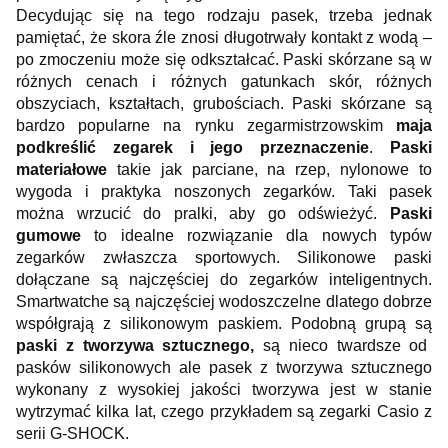
Decydując się na tego rodzaju pasek, trzeba jednak
pamiętać, że skora źle znosi długotrwały kontakt z wodą –
po zmoczeniu może się odkształcać. Paski skórzane są w
różnych cenach i różnych gatunkach skór, różnych
obszyciach, kształtach, grubościach. Paski skórzane są
bardzo popularne na rynku zegarmistrzowskim
maja
podkreślić zegarek i jego przeznaczenie
.
Paski
materiałowe
takie jak parciane, na rzep, nylonowe to
wygoda i praktyka noszonych zegarków. Taki pasek
można wrzucić do pralki, aby go odświeżyć.
Paski
gumowe
to idealne rozwiązanie dla nowych typów
zegarków zwłaszcza sportowych. Silikonowe paski
dołączane są najczęściej do zegarków inteligentnych.
Smartwatche są najczęściej wodoszczelne dlatego dobrze
współgrają z silikonowym paskiem. Podobną grupą są
paski z tworzywa sztucznego,
są nieco twardsze od
pasków silikonowych ale pasek z tworzywa sztucznego
wykonany z wysokiej jakości tworzywa jest w stanie
wytrzymać kilka lat, czego przykładem są zegarki Casio z
serii G-SHOCK.