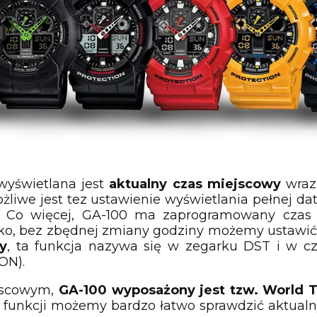
wyświetlana jest
aktualny czas miejscowy
wraz
żliwe jest tez ustawienie wyświetlania pełnej da
. Co więcej, GA-100 ma zaprogramowany czas l
bko, bez zbędnej zmiany godziny możemy ustawi
y
, ta funkcja nazywa się w zegarku DST i w cz
ON).
jscowym,
GA-100 wyposażony jest tzw. World Ti
ej funkcji możemy bardzo łatwo sprawdzić aktual