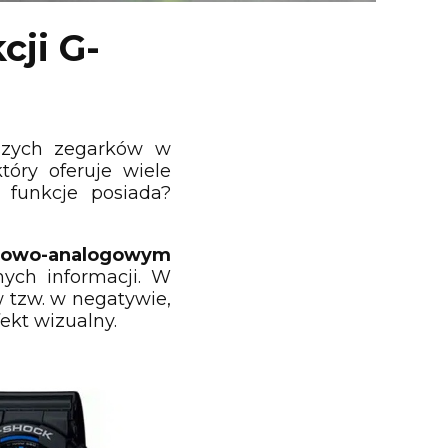
cji G-
jszych zegarków w
który oferuje wiele
e funkcje posiada?
owo-analogowym
nych informacji. W
 tzw. w negatywie,
fekt wizualny.