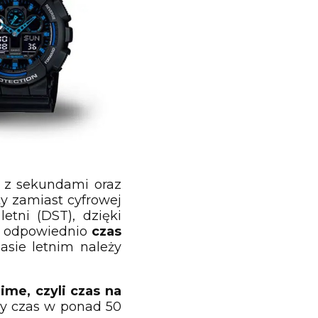
 z sekundami oraz
ty zamiast cyfrowej
etni (DST), dzięki
ć odpowiednio
czas
asie letnim należy
me, czyli czas na
ny czas w ponad 50