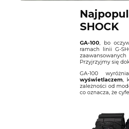
Najpopul
SHOCK
GA-100
, bo oczy
ramach linii G-S
zaawansowanych fu
Przyjrzyjmy się dok
GA-100 wyróż
wyświetlaczem
, 
zależności od mod
co oznacza, że cyfe