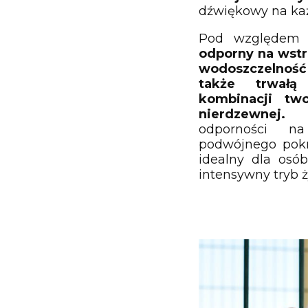
dźwiękowy na każ
Pod względem 
odporny na wstr
wodoszczelnoś
także trwał
kombinacji two
nierdzewnej.
Za
odporności na
podwójnego pokrę
idealny dla osó
intensywny tryb ż