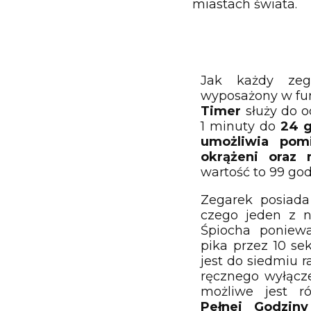
miastach świata.
Jak każdy zeg
wyposażony w fun
Timer
służy do o
1 minuty do
24 
umożliwia pom
okrążeni oraz 
wartość to 99 god
Zegarek posiada
czego jeden z 
Śpiocha poniew
pika przez 10 s
jest do siedmiu r
ręcznego wyłącz
możliwe jest 
Pełnej Godziny