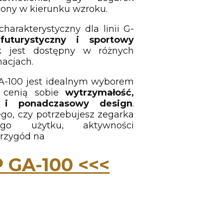
iony w kierunku wzroku.
charakterystyczny dla linii G-
uturystyczny i sportowy
k jest dostępny w różnych
nacjach.
A-100 jest idealnym wyborem
e cenią sobie
wytrzymałość,
ć i ponadczasowy design
.
ego, czy potrzebujesz zegarka
go użytku, aktywności
przygód na
 GA-100 <<<