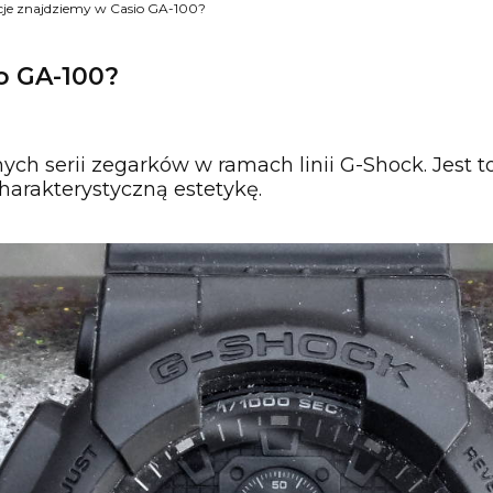
kcje znajdziemy w Casio GA-100?
o GA-100?
ch serii zegarków w ramach linii G-Shock. Jest to
harakterystyczną estetykę.