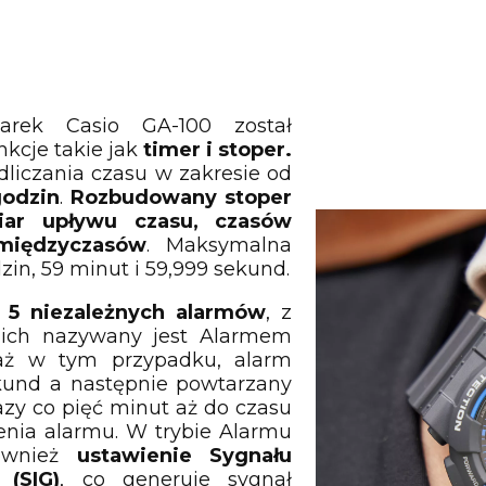
arek Casio GA-100 został
kcje takie jak
timer i stoper.
dliczania czasu w zakresie od
godzin
.
Rozbudowany stoper
iar upływu czasu, czasów
międzyczasów
. Maksymalna
zin, 59 minut i 59,999 sekund.
5 niezależnych alarmów
, z
nich nazywany jest Alarmem
aż w tym przypadku, alarm
ekund a następnie powtarzany
azy co pięć minut aż do czasu
enia alarmu. W trybie Alarmu
również
ustawienie Sygnału
 (SIG)
, co generuje sygnał