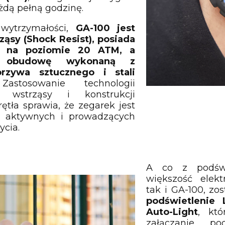
dą pełną godzinę.
wytrzymałości,
GA-100 jest
ząsy (Shock Resist), posiada
ć na poziomie 20 ATM, a
ą obudowę wykonaną z
rzywa sztucznego i stali
stosowanie technologii
 wstrząsy i konstrukcji
tła sprawia, że zegarek jest
b aktywnych i prowadzących
ycia.
A co z podświ
większość elekt
tak i GA-100, z
podświetlenie
Auto-Light
, kt
załączanie po