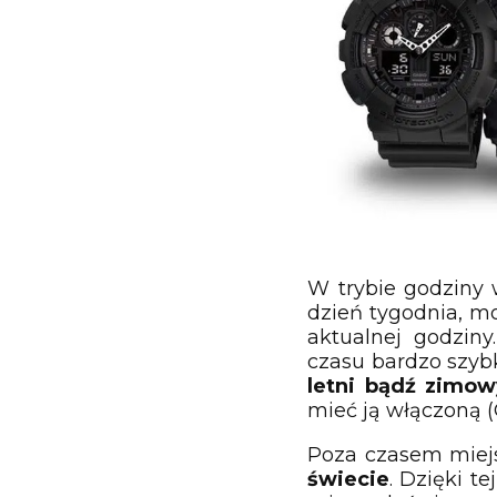
W trybie godziny 
dzień tygodnia, mo
aktualnej godziny
czasu bardzo szy
letni bądź zimow
mieć ją włączoną (
Poza czasem mie
świecie
. Dzięki t