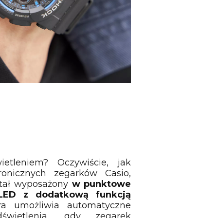
etleniem? Oczywiście, jak
ronicznych zegarków Casio,
ostał wyposażony
w punktowe
 LED z dodatkową funkcją
óra umożliwia automatyczne
dświetlenia, gdy zegarek