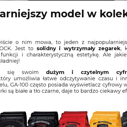
arniejszy model w kolek
wiście o nim mowa, to jeden z najpopularnie
HOCK. Jest to
solidny i wytrzymały zegarek
, 
nkcji i charakterystyczną estetykę. Ale jaki
ładniej!
nia się swoim
dużym i czytelnym cyfr
który umożliwia łatwe odczytywanie czasu i in
elu, GA-100 często posiada wyświetlacz cyfrowy w
rki są białe a tło czarne, daje to bardzo ciekawy e