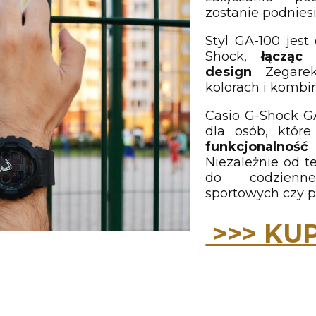
zostanie podnies
Styl GA-100 jest 
Shock,
łącząc f
design
. Zegare
kolorach i kombi
Casio G-Shock G
dla osób, któr
funkcjonalnoś
Niezależnie od t
do codzienne
sportowych czy 
>>> KUP