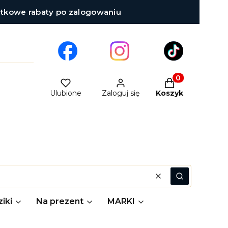
atkowe rabaty po zalogowaniu
Produkty w kosz
Ulubione
Zaloguj się
Koszyk
Wyczyść
Szukaj
iki
Na prezent
MARKI