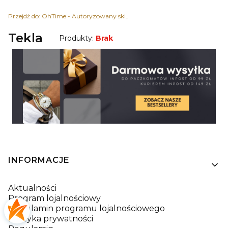
Przejdź do:
OhTime - Autoryzowany sklep z zegarkami
Tekla
Produkty:
Brak
Linki w stopce
INFORMACJE
Aktualności
Program lojalnościowy
Regulamin programu lojalnościowego
Polityka prywatności