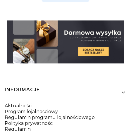
Linki w stopce
INFORMACJE
Aktualności
Program lojalnościowy
Regulamin programu lojalnościowego
Polityka prywatności
Regulamin