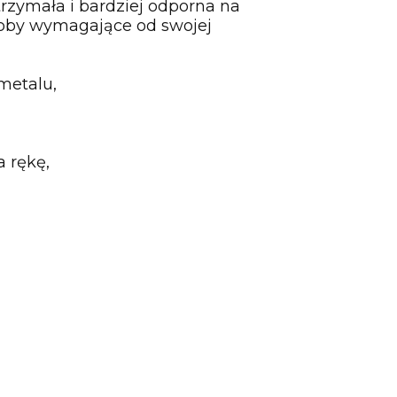
ytrzymała i bardziej odporna na
osoby wymagające od swojej
metalu,
a rękę,