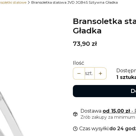
soletki stalowe
Bransoletka stalowa JVD JGB4S Sztywna Gładka
Bransoletka s
Gładka
Cena
73,90 zł
Ilość
Dostępn
szt.
1 sztuk
D
Dostawa
od 15,00 zł
-
Zrób zakupy za minimum 9
Czas wysyłki:
do 24 god