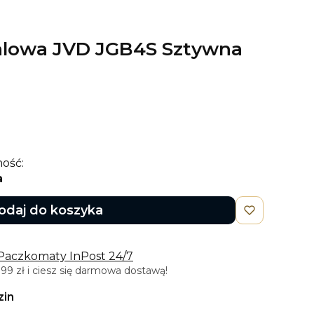
talowa JVD JGB4S Sztywna
ość:
a
odaj do koszyka
 Paczkomaty InPost 24/7
9 zł i ciesz się darmowa dostawą!
zin