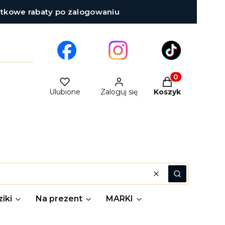
atkowe rabaty po zalogowaniu
Produkty w kosz
Ulubione
Zaloguj się
Koszyk
Wyczyść
Szukaj
iki
Na prezent
MARKI