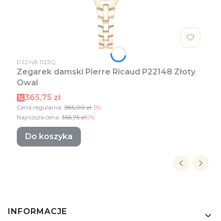
Kod produktu
P22148.1123Q
Zegarek damski Pierre Ricaud P22148 Złoty
Owal
Cena promocyjna
365,75 zł
Cena regularna:
385,00 zł
-5%
Najniższa cena:
365,75 zł
0%
Do koszyka
Linki w stopce
INFORMACJE