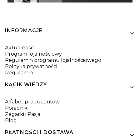
Linki w stopce
INFORMACJE
Aktualności
Program lojalnościowy
Regulamin programu lojalnościowego
Polityka prywatności
Regulamin
KĄCIK WIEDZY
Alfabet producentów
Poradnik
Zegarki i Pasja
Blog
PŁATNOŚCI I DOSTAWA