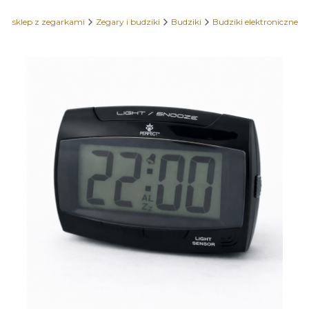
y sklep z zegarkami
Zegary i budziki
Budziki
Budziki elektroniczne
Etykiety