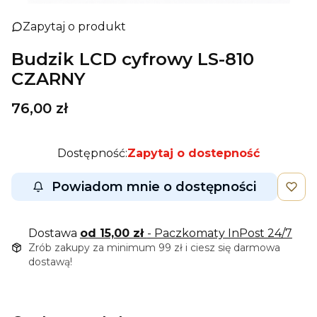
Zapytaj o produkt
Budzik LCD cyfrowy LS-810
CZARNY
Cena
76,00 zł
Dostępność:
Zapytaj o dostepność
Powiadom mnie o dostępności
Dostawa
od 15,00 zł
- Paczkomaty InPost 24/7
Zrób zakupy za minimum 99 zł i ciesz się darmowa
dostawą!