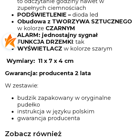
to odczytanie godziny nawet w
zupełnych ciemnościach
PODŚWIETLENIE –
dioda led
Obudowa z TWORZYWA SZTUCZNEGO
w kolorze
CZARNYM
ALARM: jednostajny sygnał
FUNKCJA DRZEMKI
: tak
WYŚWIETLACZ
w kolorze szarym
Wymiary: 11 x 7 x 4 cm
Gwarancja: producenta 2 lata
W zestawie:
budzik zapakowany w oryginalne
pudełko
instrukcja w języku polskim
gwarancja producenta
Zobacz również