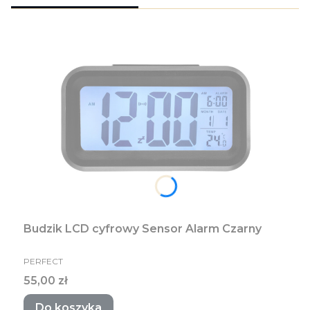
Budzik LCD cyfrowy Sensor Alarm Czarny
PRODUCENT
PERFECT
Cena
55,00 zł
Do koszyka