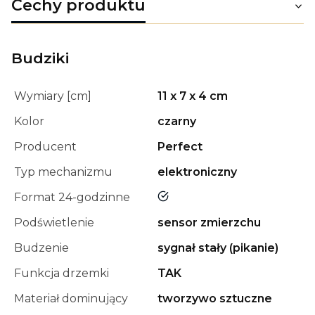
Cechy produktu
Budziki
Wymiary [cm]
11 x 7 x 4 cm
Kolor
czarny
Producent
Perfect
Typ mechanizmu
elektroniczny
tak
Format 24-godzinne
Podświetlenie
sensor zmierzchu
Budzenie
sygnał stały (pikanie)
Funkcja drzemki
TAK
Materiał dominujący
tworzywo sztuczne