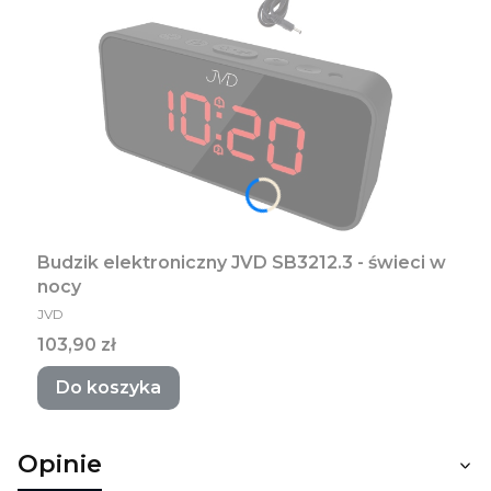
Budzik elektroniczny JVD SB3212.3 - świeci w
nocy
PRODUCENT
JVD
Cena
103,90 zł
Do koszyka
Opinie