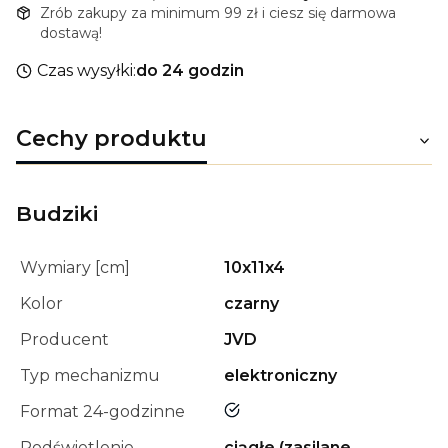
Zrób zakupy za minimum 99 zł i ciesz się darmowa
dostawą!
Czas wysyłki:
do 24 godzin
Cechy produktu
Budziki
Wymiary [cm]
10x11x4
Kolor
czarny
Producent
JVD
Typ mechanizmu
elektroniczny
tak
Format 24-godzinne
Podświetlenie
ciągłe (zasilane