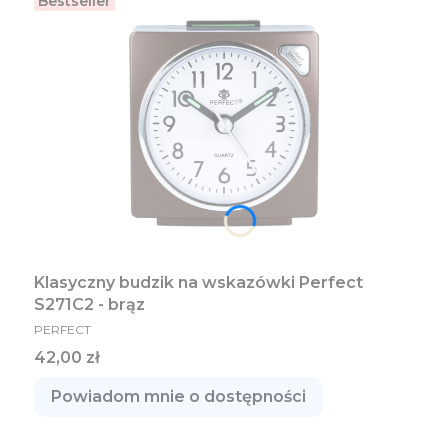
Bestseller
Klasyczny budzik na wskazówki Perfect
S271C2 - brąz
PRODUCENT
PERFECT
Cena
42,00 zł
Powiadom mnie o dostępności