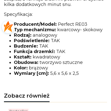
kilka dodatkowych minut snu.
Specyfikacja:
Producent/Model:
Perfect RE03
Typ mechanizmu:
kwarcowy- skokowy
Rodzaj:
analogowy
Podświetlenie:
TAK
Budzenie:
TAK
Funkcja drzemki:
TAK
Kształt:
kwadratowy
Obudowa:
tworzywo sztuczne
Kolor:
brązowy
Wymiary [cm]:
5,6 x 5,6 x 2,5
Zobacz również