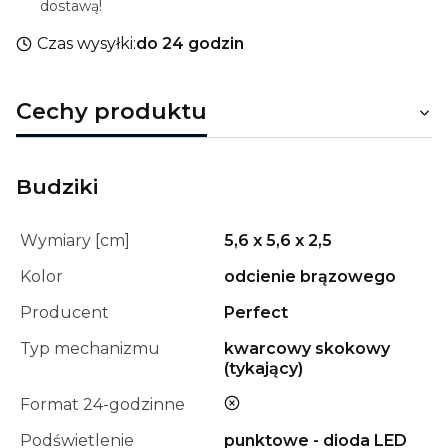
dostawą!
Czas wysyłki:
do 24 godzin
Cechy produktu
Budziki
Wymiary [cm]
5,6 x 5,6 x 2,5
Kolor
odcienie brązowego
Producent
Perfect
Typ mechanizmu
kwarcowy skokowy
(tykający)
nie
Format 24-godzinne
Podświetlenie
punktowe - dioda LED