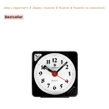
 sklep z zegarkami
Zegary i budziki
Budziki
Budziki na wskazówki
Etykiety
Bestseller