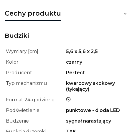
Cechy produktu
Budziki
Wymiary [cm]
5,6 x 5,6 x 2,5
Kolor
czarny
Producent
Perfect
Typ mechanizmu
kwarcowy skokowy
(tykający)
nie
Format 24-godzinne
Podświetlenie
punktowe - dioda LED
Budzenie
sygnał narastający
Funkcja drzemki
TAK