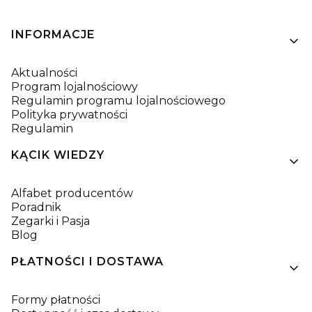
Linki w stopce
INFORMACJE
Aktualności
Program lojalnościowy
Regulamin programu lojalnościowego
Polityka prywatności
Regulamin
KĄCIK WIEDZY
Alfabet producentów
Poradnik
Zegarki i Pasja
Blog
PŁATNOŚCI I DOSTAWA
Formy płatności