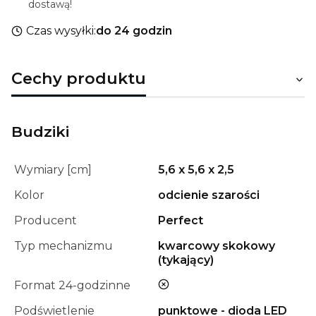
dostawą!
Czas wysyłki:
do 24 godzin
Cechy produktu
Budziki
Wymiary [cm]
5,6 x 5,6 x 2,5
Kolor
odcienie szarości
Producent
Perfect
Typ mechanizmu
kwarcowy skokowy
(tykający)
nie
Format 24-godzinne
Podświetlenie
punktowe - dioda LED