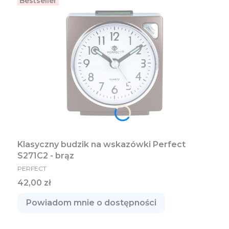
Bestseller
Klasyczny budzik na wskazówki Perfect
S271C2 - brąz
PRODUCENT
PERFECT
Cena
42,00 zł
Powiadom mnie o dostępności