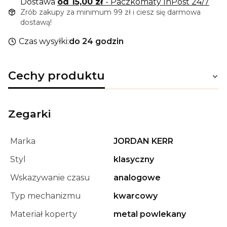
Dostawa
od 15,00 zł
- Paczkomaty InPost 24/7
Zrób zakupy za minimum 99 zł i ciesz się darmowa
dostawą!
Czas wysyłki:
do 24 godzin
Cechy produktu
Zegarki
Marka
JORDAN KERR
Styl
klasyczny
Wskazywanie czasu
analogowe
Typ mechanizmu
kwarcowy
Materiał koperty
metal powlekany