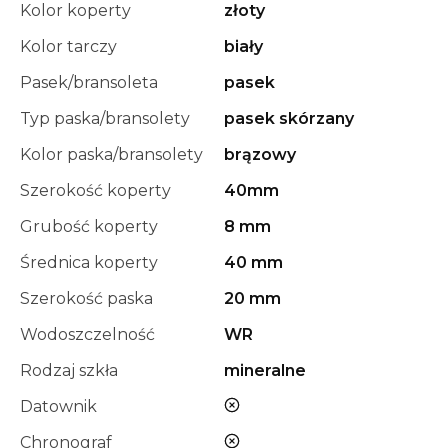
Kolor koperty
złoty
Kolor tarczy
biały
Pasek/bransoleta
pasek
Typ paska/bransolety
pasek skórzany
Kolor paska/bransolety
brązowy
Szerokość koperty
40mm
Grubość koperty
8 mm
Średnica koperty
40 mm
Szerokość paska
20 mm
Wodoszczelność
WR
Rodzaj szkła
mineralne
nie
Datownik
nie
Chronograf