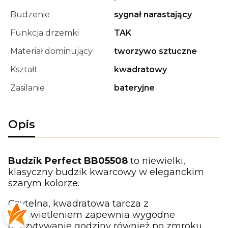
Budzenie
sygnał narastający
Funkcja drzemki
TAK
Materiał dominujący
tworzywo sztuczne
Kształt
kwadratowy
Zasilanie
bateryjne
Opis
Budzik Perfect BB05508
to niewielki,
klasyczny budzik kwarcowy w eleganckim
szarym kolorze.
Czytelna, kwadratowa tarcza z
podświetleniem zapewnia wygodne
odczytywanie godziny również po zmroku.