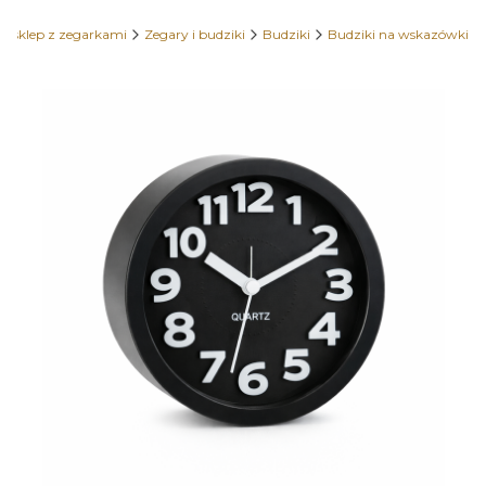
 sklep z zegarkami
Zegary i budziki
Budziki
Budziki na wskazówki
Etykiety