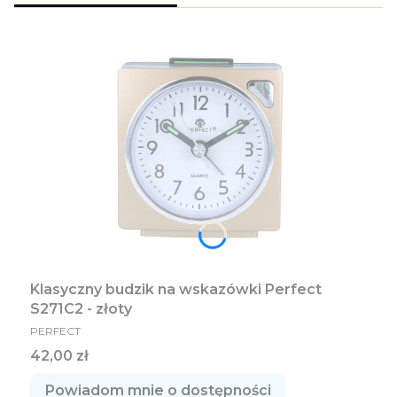
Klasyczny budzik na wskazówki Perfect
S271C2 - złoty
PRODUCENT
PERFECT
Cena
42,00 zł
Powiadom mnie o dostępności