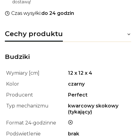
dostawą!
Czas wysyłki:
do 24 godzin
Cechy produktu
Budziki
Wymiary [cm]
12 x 12 x 4
Kolor
czarny
Producent
Perfect
Typ mechanizmu
kwarcowy skokowy
(tykający)
nie
Format 24-godzinne
Podświetlenie
brak