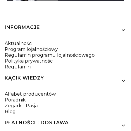
Linki w stopce
INFORMACJE
Aktualności
Program lojalnościowy
Regulamin programu lojalnościowego
Polityka prywatności
Regulamin
KĄCIK WIEDZY
Alfabet producentów
Poradnik
Zegarki i Pasja
Blog
PŁATNOŚCI I DOSTAWA