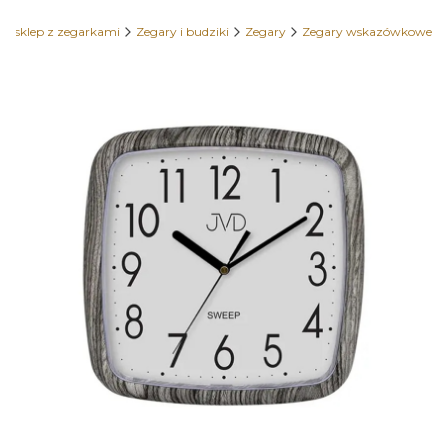
y sklep z zegarkami
Zegary i budziki
Zegary
Zegary wskazówkowe
Etykiety