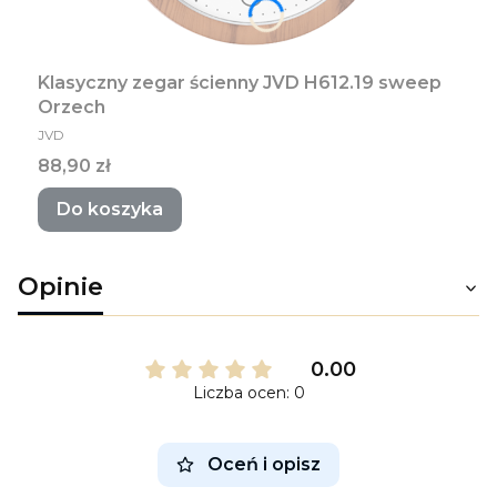
Klasyczny zegar ścienny JVD H612.19 sweep
Orzech
PRODUCENT
JVD
Cena
88,90 zł
Do koszyka
Opinie
0.00
Liczba ocen: 0
Oceń i opisz