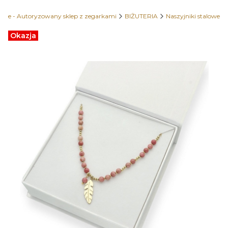
ime - Autoryzowany sklep z zegarkami
BIŻUTERIA
Naszyjniki stalowe
Etykiety
Okazja