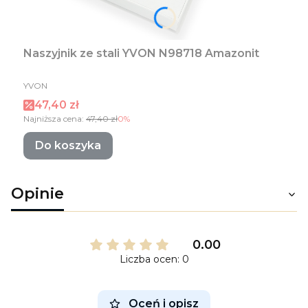
Naszyjnik ze stali YVON N98718 Amazonit
PRODUCENT
YVON
Cena promocyjna
47,40 zł
Najniższa cena:
47,40 zł
0%
Do koszyka
Opinie
0.00
Liczba ocen: 0
Oceń i opisz