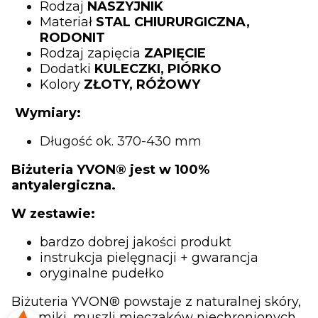
Rodzaj
NASZYJNIK
Materiał
STAL CHIURURGICZNA,
RODONIT
Rodzaj zapięcia
ZAPIĘCIE
Dodatki
KULECZKI, PIÓRKO
Kolory
ZŁOTY, RÓŻOWY
Wymiary:
Długość ok. 370-430 mm
Biżuteria YVON® jest w 100%
antyalergiczna.
W zestawie:
bardzo dobrej jakości produkt
instrukcja pielęgnacji + gwarancja
oryginalne pudełko
Biżuteria YVON® powstaje z naturalnej skóry,
ceramiki, muszli mięczaków niechronionych,