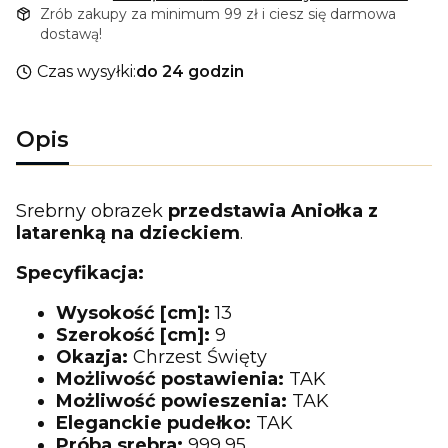
Zrób zakupy za minimum 99 zł i ciesz się darmowa
dostawą!
Czas wysyłki:
do 24 godzin
Opis
Srebrny obrazek
przedstawia Aniołka z
latarenką na dzieckiem
.
Specyfikacja:
Wysokość [cm]:
13
Szerokość [cm]:
9
Okazja:
Chrzest Święty
Możliwość postawienia:
TAK
Możliwość powieszenia:
TAK
Eleganckie pudełko:
TAK
Próba srebra:
999,95