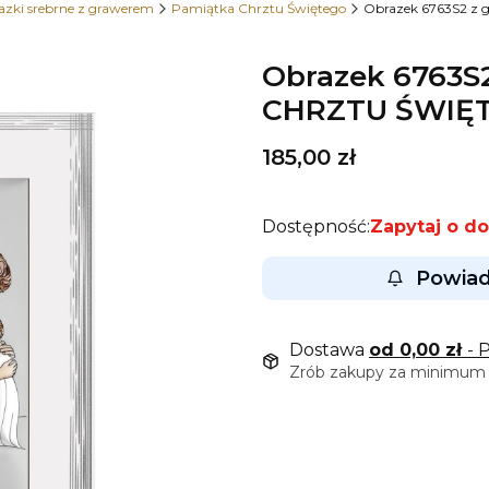
azki srebrne z grawerem
Pamiątka Chrztu Świętego
Obrazek 6763S2 z
Obrazek 6763S
CHRZTU ŚWIĘT
Cena
185,00 zł
Dostępność:
Zapytaj o d
Powiad
Dostawa
od 0,00 zł
- 
Zrób zakupy za minimum 9