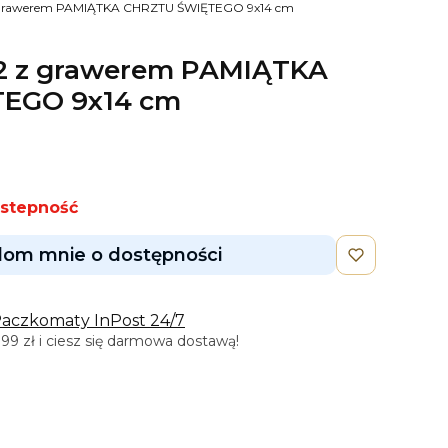
 grawerem PAMIĄTKA CHRZTU ŚWIĘTEGO 9x14 cm
2 z grawerem PAMIĄTKA
EGO 9x14 cm
ostepność
om mnie o dostępności
Paczkomaty InPost 24/7
9 zł i ciesz się darmowa dostawą!