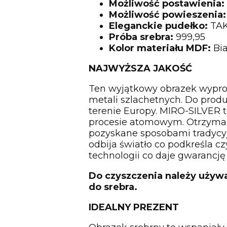
Możliwość postawienia:
Możliwość powieszenia:
Eleganckie pudełko:
TA
Próba srebra:
999,95
Kolor materiału MDF:
Bia
NAJWYŻSZA JAKOŚĆ
Ten wyjątkowy obrazek wypro
metali szlachetnych. Do prod
terenie Europy. MIRO-SILVER 
procesie atomowym. Otrzyman
pozyskane sposobami tradycyj
odbija światło co podkreśla cz
technologii co daje gwarancję 
Do czyszczenia należy używ
do srebra.
IDEALNY PREZENT