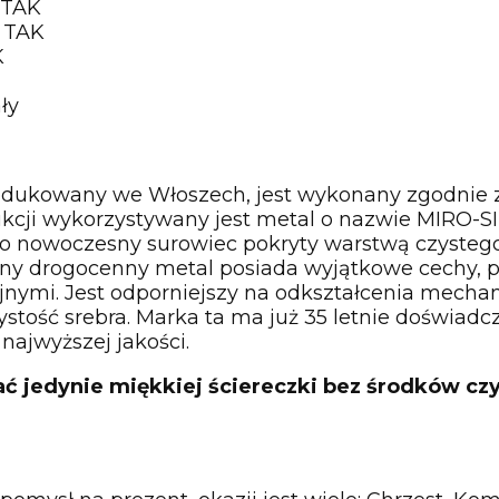
TAK
TAK
K
ły
dukowany we Włoszech, jest wykonany zgodnie z 
ukcji wykorzystywany jest metal o nazwie MIRO-
to nowoczesny surowiec pokryty warstwą czystego 
y drogocenny metal posiada wyjątkowe cechy, pr
nymi. Jest odporniejszy na odkształcenia mechan
ystość srebra. Marka ta ma już 35 letnie doświadc
najwyższej jakości.
ać jedynie miękkiej ściereczki bez środków c