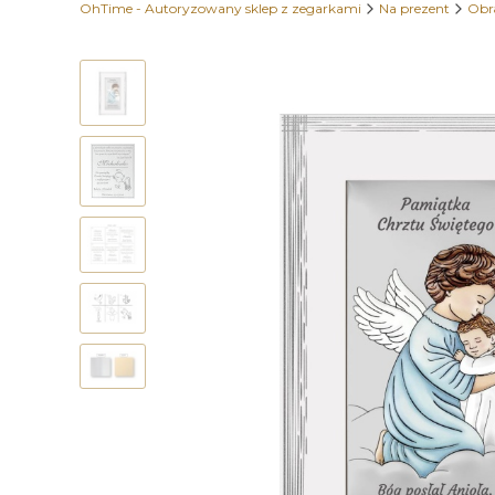
OhTime - Autoryzowany sklep z zegarkami
Na prezent
Obr
Etykiety