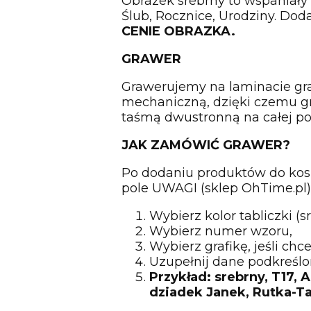
Obrazek srebrny to wspaniały 
Ślub, Rocznice, Urodziny. Do
CENIE OBRAZKA.
GRAWER
Grawerujemy na laminacie g
mechaniczną, dzięki czemu gra
taśmą dwustronną na całej po
JAK ZAMÓWIĆ GRAWER?
Po dodaniu produktów do kosz
pole UWAGI (sklep OhTime.p
Wybierz kolor tabliczki (s
Wybierz numer wzoru,
Wybierz grafikę, jeśli chce
Uzupełnij dane podkreślon
Przykład: srebrny, T17, 
dziadek Janek, Rutka-Ta