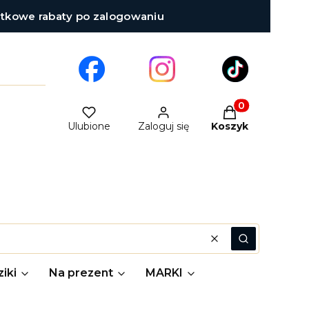
atkowe rabaty po zalogowaniu
Produkty w kosz
Ulubione
Zaloguj się
Koszyk
Wyczyść
Szukaj
iki
Na prezent
MARKI