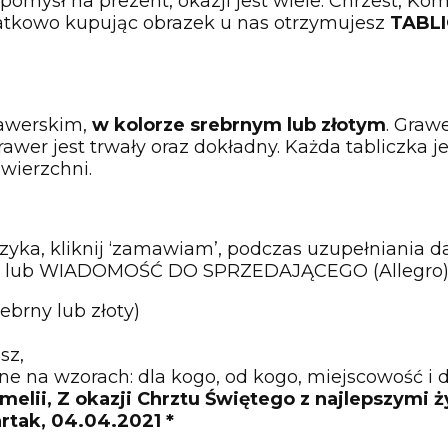
pomysł na prezent, okazji jest wiele: Chrzest, K
datkowo kupując obrazek u nas otrzymujesz
TABL
rawerskim,
w kolorze srebrnym lub złotym
. Gra
wer jest trwały oraz dokładny. Każda tabliczka je
wierzchni.
yka, kliknij ‘zamawiam’, podczas uzupełniania da
l) lub WIADOMOŚĆ DO SPRZEDAJĄCEGO (Allegro)
rebrny lub złoty)
sz,
e na wzorach: dla kogo, od kogo, miejscowość i d
Amelii, Z okazji Chrztu Świętego z najlepszymi 
rtak, 04.04.2021 *