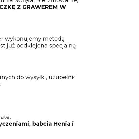
omunia Święta, Bierzmowanie,
ICZKĘ Z GRAWEREM W
wer wykonujemy metodą
st już podklejona specjalną
nych do wysyłki, uzupełnił
:
atę,
życzeniami, babcia Henia i