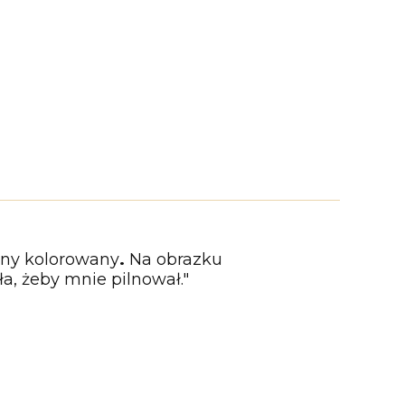
rny kolorowany
.
Na obrazku
a, żeby mnie pilnował."