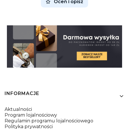
Oceń i opisz
Linki w stopce
INFORMACJE
Aktualności
Program lojalnościowy
Regulamin programu lojalnościowego
Polityka prywatności