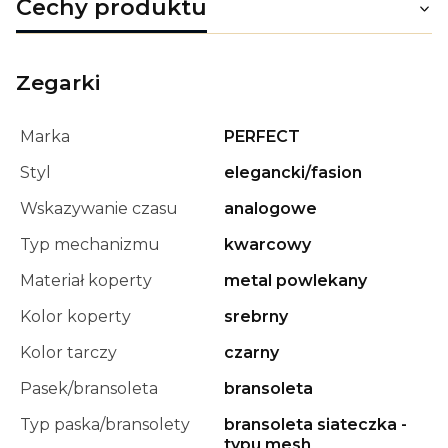
Cechy produktu
Zegarki
Marka
PERFECT
Styl
elegancki/fasion
Wskazywanie czasu
analogowe
Typ mechanizmu
kwarcowy
Materiał koperty
metal powlekany
Kolor koperty
srebrny
Kolor tarczy
czarny
Pasek/bransoleta
bransoleta
Typ paska/bransolety
bransoleta siateczka -
typu mesh