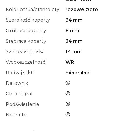
Kolor paska/bransolety
różowe złoto
Szerokość koperty
34 mm
Grubość koperty
8 mm
Średnica koperty
34 mm
Szerokość paska
14 mm
Wodoszczelność
WR
Rodzaj szkła
mineralne
nie
Datownik
nie
Chronograf
nie
Podświetlenie
nie
Neobrite