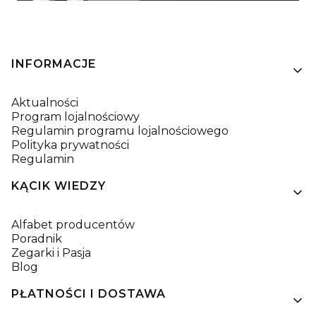
Linki w stopce
INFORMACJE
Aktualności
Program lojalnościowy
Regulamin programu lojalnościowego
Polityka prywatności
Regulamin
KĄCIK WIEDZY
Alfabet producentów
Poradnik
Zegarki i Pasja
Blog
PŁATNOŚCI I DOSTAWA