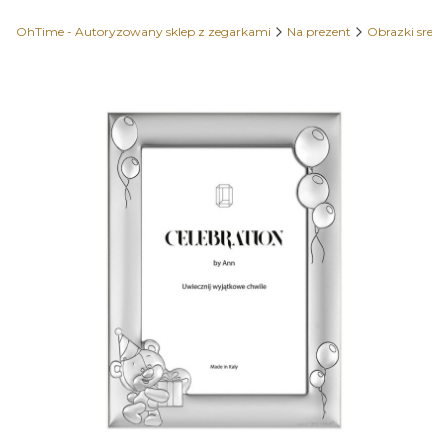
OhTime - Autoryzowany sklep z zegarkami
Na prezent
Obrazki sreb
Etykiety