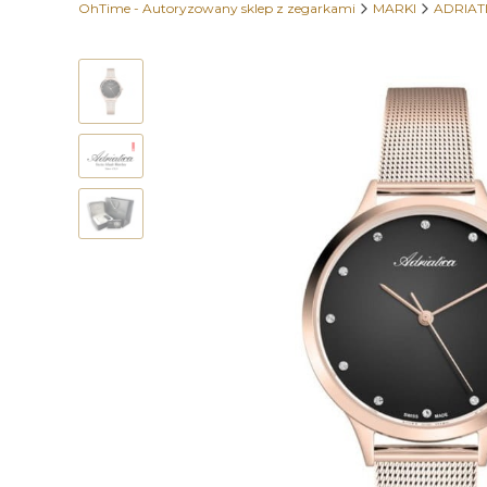
OhTime - Autoryzowany sklep z zegarkami
MARKI
ADRIAT
Etykiety