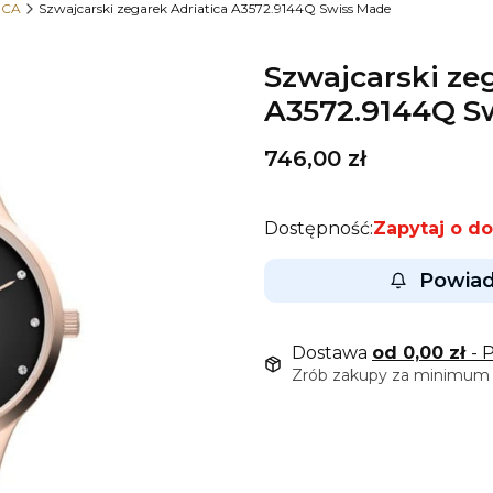
ICA
Szwajcarski zegarek Adriatica A3572.9144Q Swiss Made
Szwajcarski ze
A3572.9144Q S
Cena
746,00 zł
Dostępność:
Zapytaj o d
Powiad
Dostawa
od 0,00 zł
- 
Zrób zakupy za minimum 9