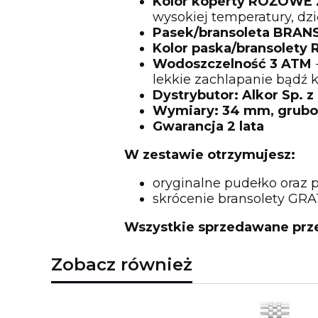
Kolor koperty RÓŻOWE
wysokiej temperatury, dzi
Pasek/bransoleta BRA
Kolor paska/bransolet
Wodoszczelność 3 ATM
lekkie zachlapanie bądź k
Dystrybutor: Alkor Sp. z 
Wymiary: 34 mm, grub
Gwarancja 2 lata
W zestawie otrzymujesz:
oryginalne pudełko oraz 
skrócenie bransolety GRA
Wszystkie sprzedawane przez 
Zobacz również