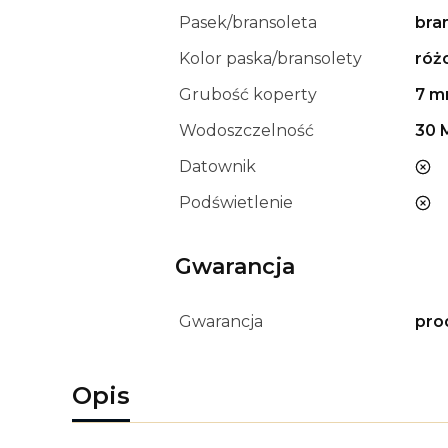
Pasek/bransoleta
bra
Kolor paska/bransolety
róż
Grubość koperty
7 
Wodoszczelność
30 
Datownik
nie
Podświetlenie
nie
Gwarancja
Gwarancja
pro
Opis