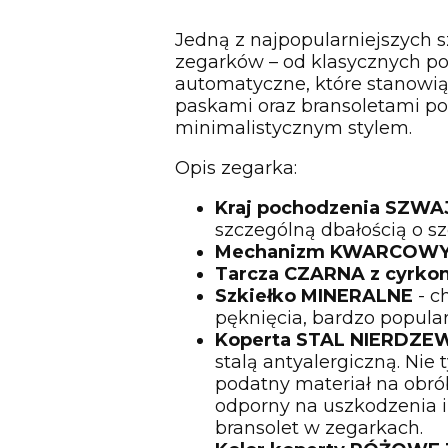
Jedną z najpopularniejszych 
zegarków – od klasycznych p
automatyczne, które stanowią
paskami oraz bransoletami pok
minimalistycznym stylem.
Opis zegarka:
Kraj pochodzenia SZWA
szczególną dbałością o sz
Mechanizm KWARCOW
Tarcza CZARNA z cyrko
Szkiełko MINERALNE
- c
pęknięcia, bardzo popula
Koperta STAL NIERDZ
stalą antyalergiczną. Nie 
podatny materiał na obró
odporny na uszkodzenia i 
bransolet w zegarkach.