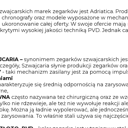
szwajcarskich marek zegarków jest Adriatica. Pro
o chronografy oraz modele wyposażone w mecha
 ukoronowanie całej oferty. W swoje ofercie maj
rytymi wysokiej jakości techniką PVD. Jednak cał
JCARIA –
synonimem zegarków szwajcarskich jest
czegóły, Szwajcaria słynie produkcji zegarków or
Y
- taki mechanizm zasilany jest za pomocą impuls
niami
harakteryzuje się średnią odpornością na zarysow
rne,
EWNA
często nazywana też chirurgiczną oraz ze w
tylko nie rdzewieje, ale też nie wywołuje reakcji al
bkę. Można ją ładnie wypolerować, ale jednocześn
zarysowania. To właśnie stali używa się najczęści