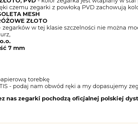
 ZŁOTO, PVD
- kolor zegarka jest wtapiany w st
ęki czemu zegarki z powłoką PVD zachowują kolor 
NSOLETA MESH
y RÓŻOWE ZŁOTO
- zegarków w tej klasie szczelności nie można mo
urz,
o.o.
ość 7 mm
papierową torebkę
TIS - podaj nam obwód ręki a my dopasujemy zega
nas zegarki pochodzą oficjalnej polskiej dystr