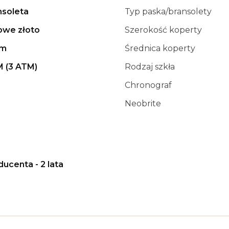
nsoleta
Typ paska/bransolety
owe złoto
Szerokość koperty
mm
Średnica koperty
M (3 ATM)
Rodzaj szkła
Chronograf
Neobrite
ducenta - 2 lata