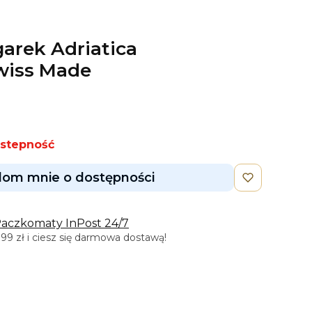
garek Adriatica
wiss Made
ostepność
om mnie o dostępności
Paczkomaty InPost 24/7
9 zł i ciesz się darmowa dostawą!