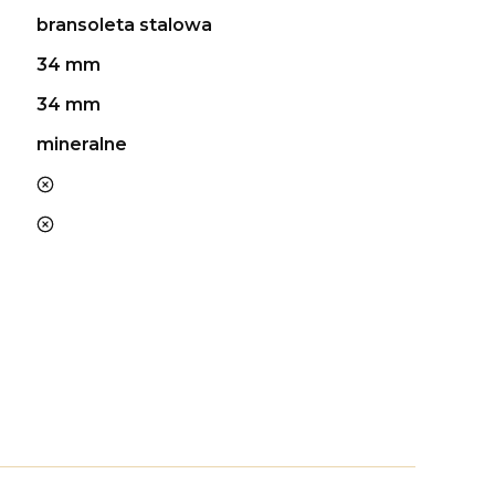
bransoleta stalowa
34 mm
34 mm
mineralne
nie
nie