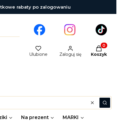
atkowe rabaty po zalogowaniu
Produkty w kosz
Ulubione
Zaloguj się
Koszyk
Wyczyść
Szukaj
iki
Na prezent
MARKI